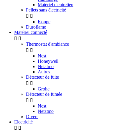
Matériel d'entretien
Pellets sans électricité


Koppe
Duroflame
Matériel connecté


Thermostat d'ambiance


Nest
Honeywell
Netatmo
Autres
Détecteur de fuite


Grohe
Détecteur de fumée


Nest
Netatmo
Divers
Electricité

