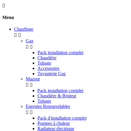

Menu
Chauffage


Gaz


Pack installation complet
Chaudière
Tubage
Accessories
Tuyauterie Gaz
Mazout


Pack installation complet
Chaudière & Bruleur
Tubage
Energies Renouvelables


Pack d'installation complet
Pompes à chaleur
Radiateur électrique