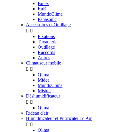
Bulex
EnR
MundoClima
Panasonic
Accessoires et Outillage


Fixations
Tuyauterie
Outillage
Raccords
Autres
Climatiseur mobile


Qlima
Midea
MundoClima
Mistral
Déshumidificateur


Qlima
Rideau d'air
Humidificateur et Purificateur d'Air


Qlima