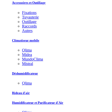
Accessoires et Outillage
Fixations
Tuyauterie
Outillage
Raccords
Autres
Climatiseur mobile
Qlima
Midea
MundoClima
Mistral
Déshumidificateur
Qlima
Rideau d'air
Humidificateur et Purificateur d'Air