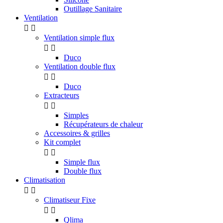
Outillage Sanitaire
Ventilation


Ventilation simple flux


Duco
Ventilation double flux


Duco
Extracteurs


Simples
Récupérateurs de chaleur
Accessoires & grilles
Kit complet


Simple flux
Double flux
Climatisation


Climatiseur Fixe


Qlima