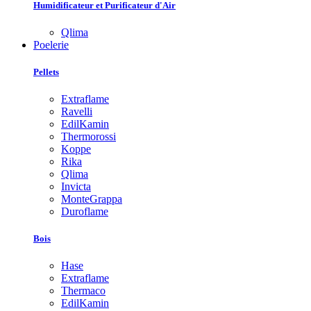
Humidificateur et Purificateur d'Air
Qlima
Poelerie
Pellets
Extraflame
Ravelli
EdilKamin
Thermorossi
Koppe
Rika
Qlima
Invicta
MonteGrappa
Duroflame
Bois
Hase
Extraflame
Thermaco
EdilKamin