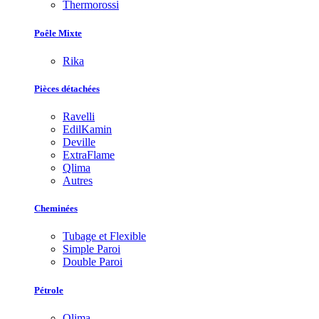
Thermorossi
Poêle Mixte
Rika
Pièces détachées
Ravelli
EdilKamin
Deville
ExtraFlame
Qlima
Autres
Cheminées
Tubage et Flexible
Simple Paroi
Double Paroi
Pétrole
Qlima