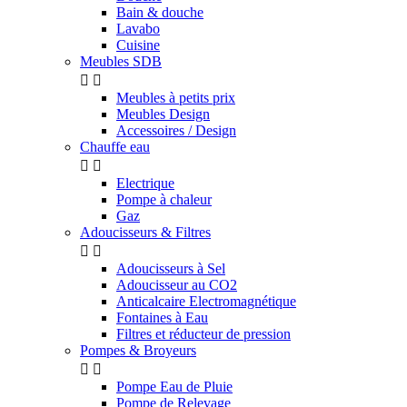
Bain & douche
Lavabo
Cuisine
Meubles SDB


Meubles à petits prix
Meubles Design
Accessoires / Design
Chauffe eau


Electrique
Pompe à chaleur
Gaz
Adoucisseurs & Filtres


Adoucisseurs à Sel
Adoucisseur au CO2
Anticalcaire Electromagnétique
Fontaines à Eau
Filtres et réducteur de pression
Pompes & Broyeurs


Pompe Eau de Pluie
Pompe de Relevage