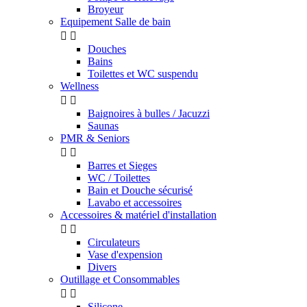
Broyeur
Equipement Salle de bain


Douches
Bains
Toilettes et WC suspendu
Wellness


Baignoires à bulles / Jacuzzi
Saunas
PMR & Seniors


Barres et Sieges
WC / Toilettes
Bain et Douche sécurisé
Lavabo et accessoires
Accessoires & matériel d'installation


Circulateurs
Vase d'expension
Divers
Outillage et Consommables


Silicone