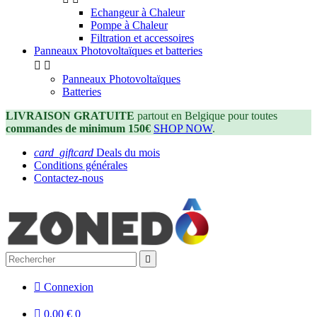
Echangeur à Chaleur
Pompe à Chaleur
Filtration et accessoires
Panneaux Photovoltaïques et batteries


Panneaux Photovoltaïques
Batteries
LIVRAISON GRATUITE
partout en Belgique pour toutes
commandes de minimum 150€
SHOP NOW
.
card_giftcard
Deals du mois
Conditions générales
Contactez-nous


Connexion

0,00 €
0