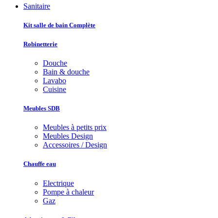
Sanitaire
Kit salle de bain Complète
Robinetterie
Douche
Bain & douche
Lavabo
Cuisine
Meubles SDB
Meubles à petits prix
Meubles Design
Accessoires / Design
Chauffe eau
Electrique
Pompe à chaleur
Gaz