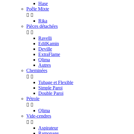
Hase
Poêle Mixte


Rika
Pièces détachées


Ravelli
EdilKamin
Deville
ExtraFlame
Qlima
Autres
Cheminées


Tubage et Flexible
Simple Paroi
Double Paroi
Pétrole


Qlima
Vide-cendres


Aspirateur
Ramonage