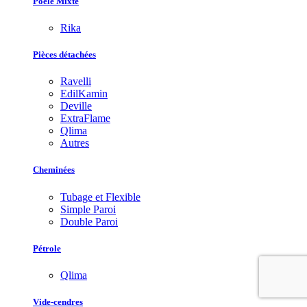
Poêle Mixte
Rika
Pièces détachées
Ravelli
EdilKamin
Deville
ExtraFlame
Qlima
Autres
Cheminées
Tubage et Flexible
Simple Paroi
Double Paroi
Pétrole
Qlima
Vide-cendres