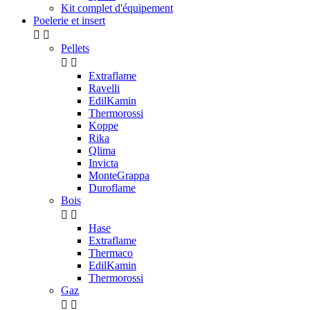
Kit complet d'équipement
Poelerie et insert


Pellets


Extraflame
Ravelli
EdilKamin
Thermorossi
Koppe
Rika
Qlima
Invicta
MonteGrappa
Duroflame
Bois


Hase
Extraflame
Thermaco
EdilKamin
Thermorossi
Gaz

