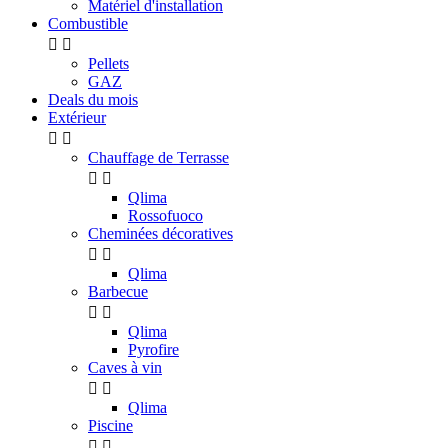
Matériel d'installation
Combustible


Pellets
GAZ
Deals du mois
Extérieur


Chauffage de Terrasse


Qlima
Rossofuoco
Cheminées décoratives


Qlima
Barbecue


Qlima
Pyrofire
Caves à vin


Qlima
Piscine

