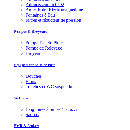
Adoucisseur au CO2
Anticalcaire Electromagnétique
Fontaines à Eau
Filtres et réducteur de pression
Pompes & Broyeurs
Pompe Eau de Pluie
Pompe de Relevage
Broyeur
Equipement Salle de bain
Douches
Bains
Toilettes et WC suspendu
Wellness
Baignoires à bulles / Jacuzzi
Saunas
PMR & Seniors