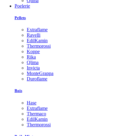
Qlima
Poelerie
Pellets
Extraflame
Ravelli
EdilKamin
Thermorossi
Koppe
Rika
Qlima
Invicta
MonteGrappa
Duroflame
Bois
Hase
Extraflame
Thermaco
EdilKamin
Thermorossi