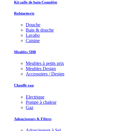
Kit salle de bain Complète
Robinetterie
Douche
Bain & douche
Lavabo
Cuisine
Meubles SDB
Meubles à petits prix
Meubles Design
Accessoires / Design
Chauffe eau
Electrique
Pompe à chaleur
Gaz
Adoucisseurs & Filtres
Adoucisseurs à Sel