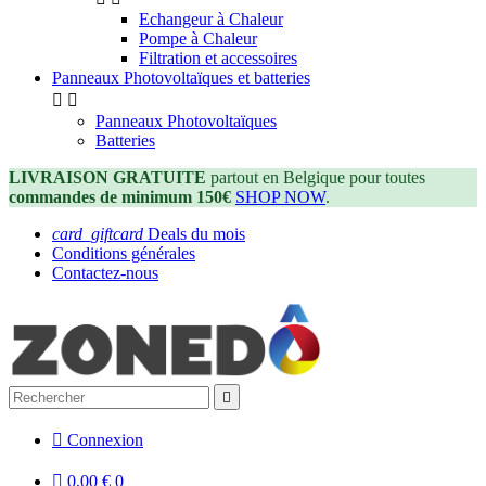
Echangeur à Chaleur
Pompe à Chaleur
Filtration et accessoires
Panneaux Photovoltaïques et batteries


Panneaux Photovoltaïques
Batteries
LIVRAISON GRATUITE
partout en Belgique pour toutes
commandes de minimum 150€
SHOP NOW
.
card_giftcard
Deals du mois
Conditions générales
Contactez-nous


Connexion

0,00 €
0