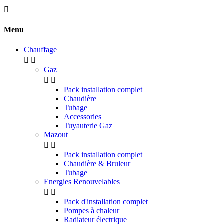

Menu
Chauffage


Gaz


Pack installation complet
Chaudière
Tubage
Accessories
Tuyauterie Gaz
Mazout


Pack installation complet
Chaudière & Bruleur
Tubage
Energies Renouvelables


Pack d'installation complet
Pompes à chaleur
Radiateur électrique