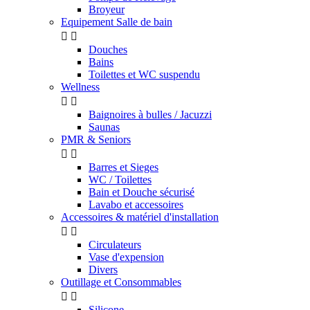
Broyeur
Equipement Salle de bain


Douches
Bains
Toilettes et WC suspendu
Wellness


Baignoires à bulles / Jacuzzi
Saunas
PMR & Seniors


Barres et Sieges
WC / Toilettes
Bain et Douche sécurisé
Lavabo et accessoires
Accessoires & matériel d'installation


Circulateurs
Vase d'expension
Divers
Outillage et Consommables


Silicone