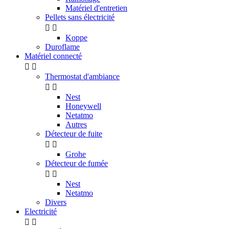
Matériel d'entretien
Pellets sans électricité


Koppe
Duroflame
Matériel connecté


Thermostat d'ambiance


Nest
Honeywell
Netatmo
Autres
Détecteur de fuite


Grohe
Détecteur de fumée


Nest
Netatmo
Divers
Electricité

