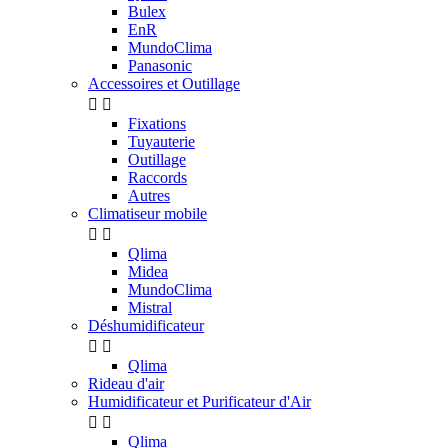
Bulex
EnR
MundoClima
Panasonic
Accessoires et Outillage


Fixations
Tuyauterie
Outillage
Raccords
Autres
Climatiseur mobile


Qlima
Midea
MundoClima
Mistral
Déshumidificateur


Qlima
Rideau d'air
Humidificateur et Purificateur d'Air


Qlima