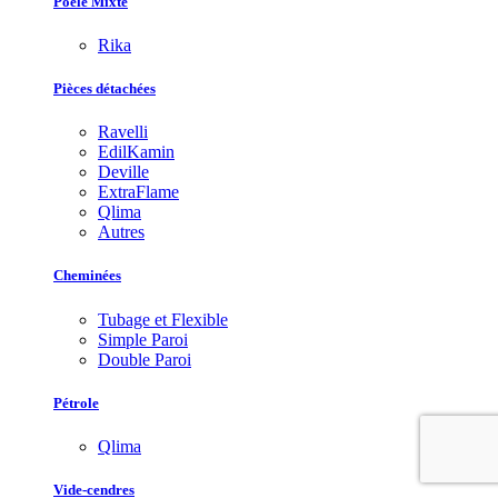
Poêle Mixte
Rika
Pièces détachées
Ravelli
EdilKamin
Deville
ExtraFlame
Qlima
Autres
Cheminées
Tubage et Flexible
Simple Paroi
Double Paroi
Pétrole
Qlima
Vide-cendres