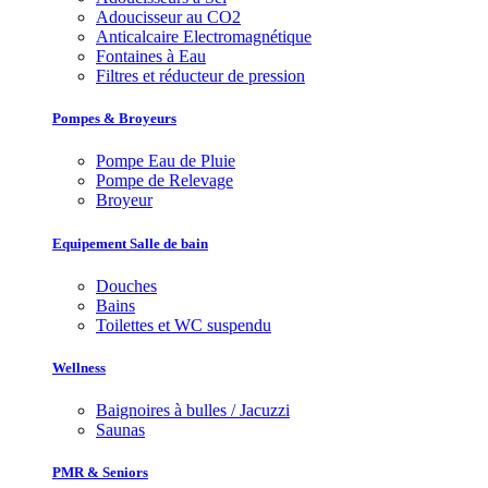
Adoucisseur au CO2
Anticalcaire Electromagnétique
Fontaines à Eau
Filtres et réducteur de pression
Pompes & Broyeurs
Pompe Eau de Pluie
Pompe de Relevage
Broyeur
Equipement Salle de bain
Douches
Bains
Toilettes et WC suspendu
Wellness
Baignoires à bulles / Jacuzzi
Saunas
PMR & Seniors