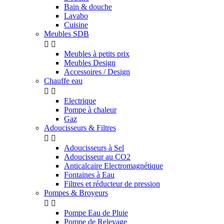
Bain & douche
Lavabo
Cuisine
Meubles SDB


Meubles à petits prix
Meubles Design
Accessoires / Design
Chauffe eau


Electrique
Pompe à chaleur
Gaz
Adoucisseurs & Filtres


Adoucisseurs à Sel
Adoucisseur au CO2
Anticalcaire Electromagnétique
Fontaines à Eau
Filtres et réducteur de pression
Pompes & Broyeurs


Pompe Eau de Pluie
Pompe de Relevage