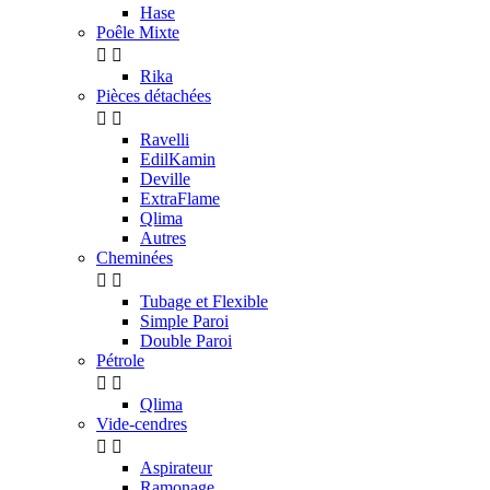
Hase
Poêle Mixte


Rika
Pièces détachées


Ravelli
EdilKamin
Deville
ExtraFlame
Qlima
Autres
Cheminées


Tubage et Flexible
Simple Paroi
Double Paroi
Pétrole


Qlima
Vide-cendres


Aspirateur
Ramonage