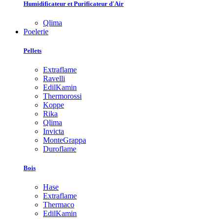
Humidificateur et Purificateur d'Air
Qlima
Poelerie
Pellets
Extraflame
Ravelli
EdilKamin
Thermorossi
Koppe
Rika
Qlima
Invicta
MonteGrappa
Duroflame
Bois
Hase
Extraflame
Thermaco
EdilKamin