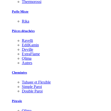
Thermorossi
Poêle Mixte
Rika
Pièces détachées
Ravelli
EdilKamin
Deville
ExtraFlame
Qlima
Autres
Cheminées
Tubage et Flexible
Simple Paroi
Double Paroi
Pétrole
Qlima