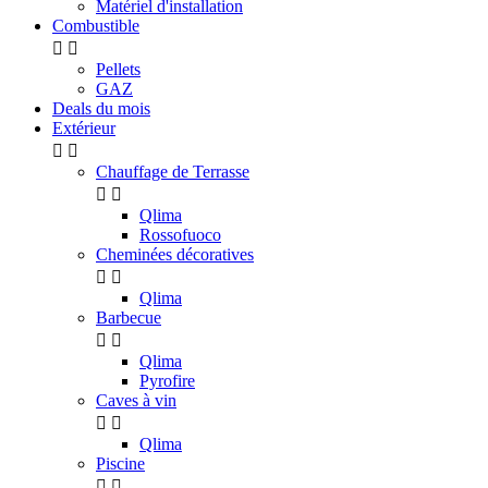
Matériel d'installation
Combustible


Pellets
GAZ
Deals du mois
Extérieur


Chauffage de Terrasse


Qlima
Rossofuoco
Cheminées décoratives


Qlima
Barbecue


Qlima
Pyrofire
Caves à vin


Qlima
Piscine

