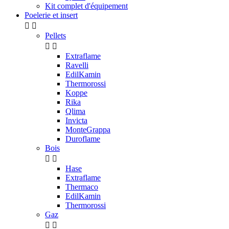
Kit complet d'équipement
Poelerie et insert


Pellets


Extraflame
Ravelli
EdilKamin
Thermorossi
Koppe
Rika
Qlima
Invicta
MonteGrappa
Duroflame
Bois


Hase
Extraflame
Thermaco
EdilKamin
Thermorossi
Gaz

