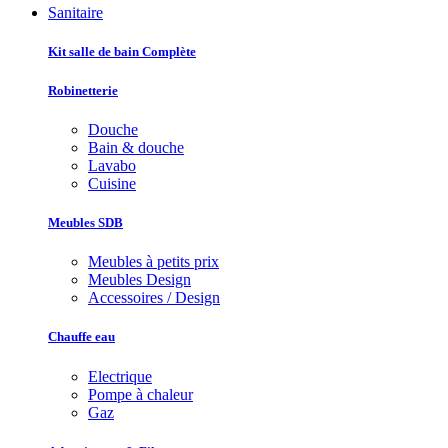
Sanitaire
Kit salle de bain Complète
Robinetterie
Douche
Bain & douche
Lavabo
Cuisine
Meubles SDB
Meubles à petits prix
Meubles Design
Accessoires / Design
Chauffe eau
Electrique
Pompe à chaleur
Gaz