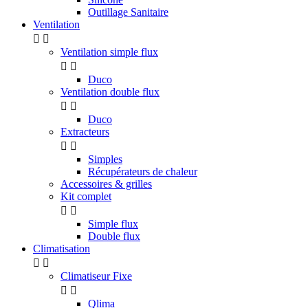
Outillage Sanitaire
Ventilation


Ventilation simple flux


Duco
Ventilation double flux


Duco
Extracteurs


Simples
Récupérateurs de chaleur
Accessoires & grilles
Kit complet


Simple flux
Double flux
Climatisation


Climatiseur Fixe


Qlima