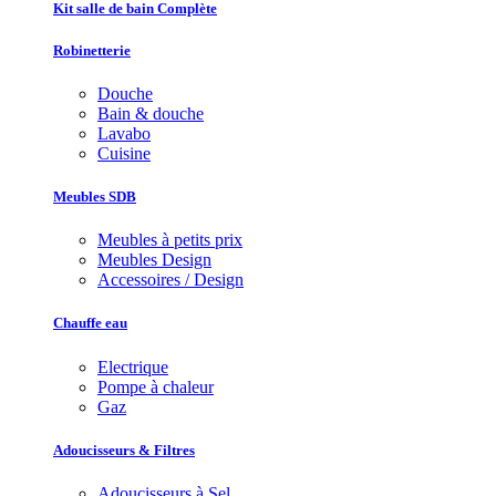
Kit salle de bain Complète
Robinetterie
Douche
Bain & douche
Lavabo
Cuisine
Meubles SDB
Meubles à petits prix
Meubles Design
Accessoires / Design
Chauffe eau
Electrique
Pompe à chaleur
Gaz
Adoucisseurs & Filtres
Adoucisseurs à Sel