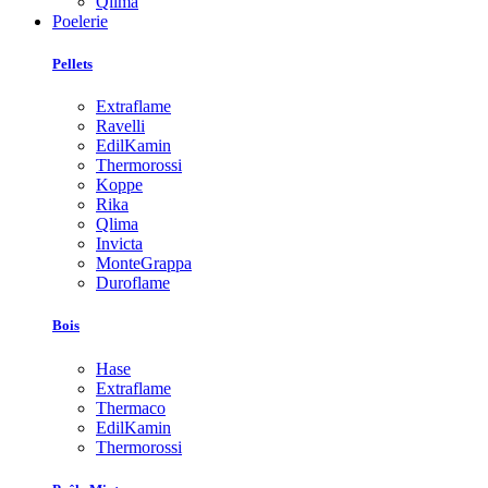
Qlima
Poelerie
Pellets
Extraflame
Ravelli
EdilKamin
Thermorossi
Koppe
Rika
Qlima
Invicta
MonteGrappa
Duroflame
Bois
Hase
Extraflame
Thermaco
EdilKamin
Thermorossi