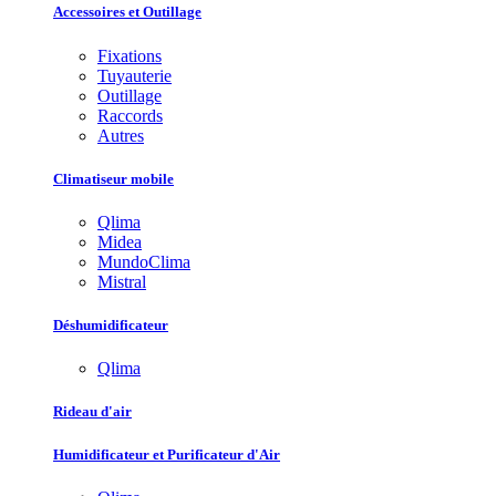
Accessoires et Outillage
Fixations
Tuyauterie
Outillage
Raccords
Autres
Climatiseur mobile
Qlima
Midea
MundoClima
Mistral
Déshumidificateur
Qlima
Rideau d'air
Humidificateur et Purificateur d'Air