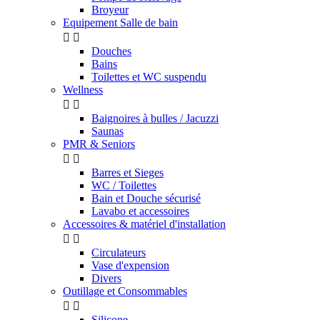
Broyeur
Equipement Salle de bain


Douches
Bains
Toilettes et WC suspendu
Wellness


Baignoires à bulles / Jacuzzi
Saunas
PMR & Seniors


Barres et Sieges
WC / Toilettes
Bain et Douche sécurisé
Lavabo et accessoires
Accessoires & matériel d'installation


Circulateurs
Vase d'expension
Divers
Outillage et Consommables


Silicone