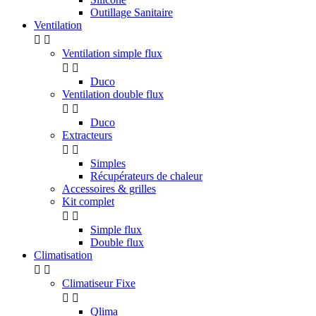
Outillage Sanitaire
Ventilation


Ventilation simple flux


Duco
Ventilation double flux


Duco
Extracteurs


Simples
Récupérateurs de chaleur
Accessoires & grilles
Kit complet


Simple flux
Double flux
Climatisation


Climatiseur Fixe


Qlima