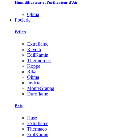
Humidificateur et Purificateur d'Air
Qlima
Poelerie
Pellets
Extraflame
Ravelli
EdilKamin
Thermorossi
Koppe
Rika
Qlima
Invicta
MonteGrappa
Duroflame
Bois
Hase
Extraflame
Thermaco
EdilKamin