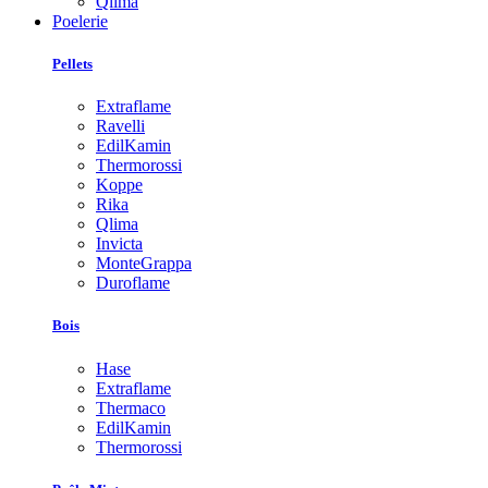
Qlima
Poelerie
Pellets
Extraflame
Ravelli
EdilKamin
Thermorossi
Koppe
Rika
Qlima
Invicta
MonteGrappa
Duroflame
Bois
Hase
Extraflame
Thermaco
EdilKamin
Thermorossi