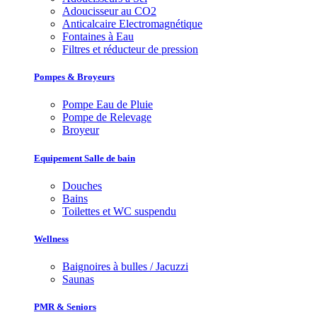
Adoucisseur au CO2
Anticalcaire Electromagnétique
Fontaines à Eau
Filtres et réducteur de pression
Pompes & Broyeurs
Pompe Eau de Pluie
Pompe de Relevage
Broyeur
Equipement Salle de bain
Douches
Bains
Toilettes et WC suspendu
Wellness
Baignoires à bulles / Jacuzzi
Saunas
PMR & Seniors