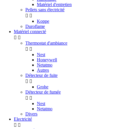
Matériel d'entretien
Pellets sans électricité


Koppe
Duroflame
Matériel connecté


Thermostat d'ambiance


Nest
Honeywell
Netatmo
Autres
Détecteur de fuite


Grohe
Détecteur de fumée


Nest
Netatmo
Divers
Electricité

