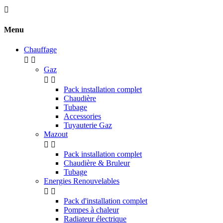

Menu
Chauffage


Gaz


Pack installation complet
Chaudière
Tubage
Accessories
Tuyauterie Gaz
Mazout


Pack installation complet
Chaudière & Bruleur
Tubage
Energies Renouvelables


Pack d'installation complet
Pompes à chaleur
Radiateur électrique