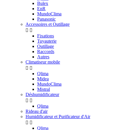
Bulex
EnR
MundoClima
Panasonic
Accessoires et Outillage


Fixations
Tuyauterie
Outillage
Raccords
Autres
Climatiseur mobile


Qlima
Midea
MundoClima
Mistral
Déshumidificateur


Qlima
Rideau d'air
Humidificateur et Purificateur d'Air


Qlima