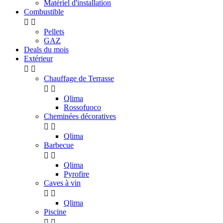
Matériel d'installation
Combustible


Pellets
GAZ
Deals du mois
Extérieur


Chauffage de Terrasse


Qlima
Rossofuoco
Cheminées décoratives


Qlima
Barbecue


Qlima
Pyrofire
Caves à vin


Qlima
Piscine

