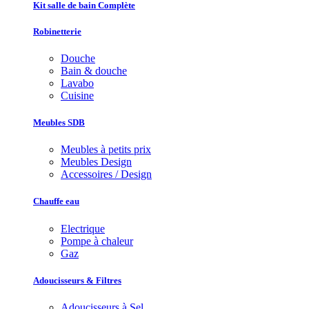
Kit salle de bain Complète
Robinetterie
Douche
Bain & douche
Lavabo
Cuisine
Meubles SDB
Meubles à petits prix
Meubles Design
Accessoires / Design
Chauffe eau
Electrique
Pompe à chaleur
Gaz
Adoucisseurs & Filtres
Adoucisseurs à Sel