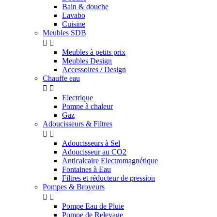
Bain & douche
Lavabo
Cuisine
Meubles SDB


Meubles à petits prix
Meubles Design
Accessoires / Design
Chauffe eau


Electrique
Pompe à chaleur
Gaz
Adoucisseurs & Filtres


Adoucisseurs à Sel
Adoucisseur au CO2
Anticalcaire Electromagnétique
Fontaines à Eau
Filtres et réducteur de pression
Pompes & Broyeurs


Pompe Eau de Pluie
Pompe de Relevage