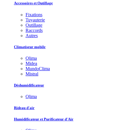
Accessoires et Outillage
Fixations
Tuyauterie
Outillage
Raccords
Autres
Climatiseur mobile
Qlima
Midea
MundoClima
Mistral
Déshumidificateur
Qlima
Rideau d'air
Humidificateur et Purificateur d'Air