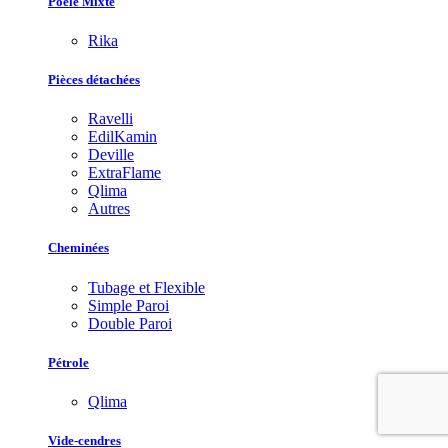
Poêle Mixte
Rika
Pièces détachées
Ravelli
EdilKamin
Deville
ExtraFlame
Qlima
Autres
Cheminées
Tubage et Flexible
Simple Paroi
Double Paroi
Pétrole
Qlima
Vide-cendres