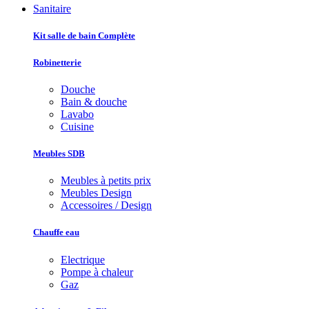
Sanitaire
Kit salle de bain Complète
Robinetterie
Douche
Bain & douche
Lavabo
Cuisine
Meubles SDB
Meubles à petits prix
Meubles Design
Accessoires / Design
Chauffe eau
Electrique
Pompe à chaleur
Gaz