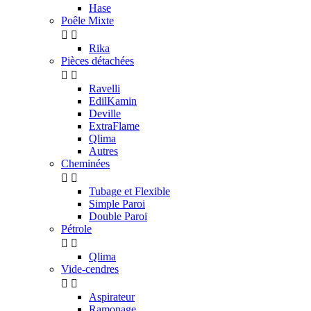
Hase
Poêle Mixte


Rika
Pièces détachées


Ravelli
EdilKamin
Deville
ExtraFlame
Qlima
Autres
Cheminées


Tubage et Flexible
Simple Paroi
Double Paroi
Pétrole


Qlima
Vide-cendres


Aspirateur
Ramonage