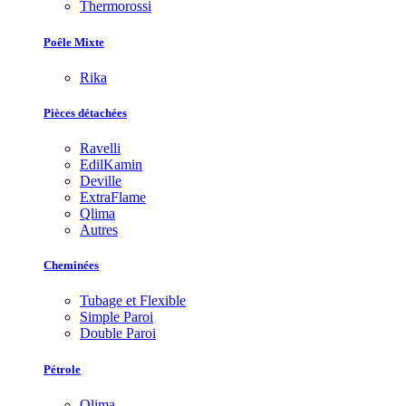
Thermorossi
Poêle Mixte
Rika
Pièces détachées
Ravelli
EdilKamin
Deville
ExtraFlame
Qlima
Autres
Cheminées
Tubage et Flexible
Simple Paroi
Double Paroi
Pétrole
Qlima