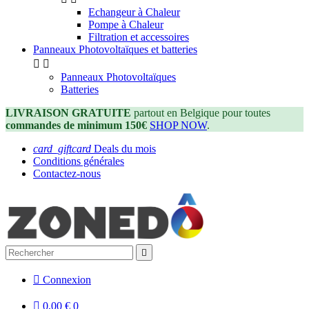
Echangeur à Chaleur
Pompe à Chaleur
Filtration et accessoires
Panneaux Photovoltaïques et batteries


Panneaux Photovoltaïques
Batteries
LIVRAISON GRATUITE
partout en Belgique pour toutes
commandes de minimum 150€
SHOP NOW
.
card_giftcard
Deals du mois
Conditions générales
Contactez-nous


Connexion

0,00 €
0