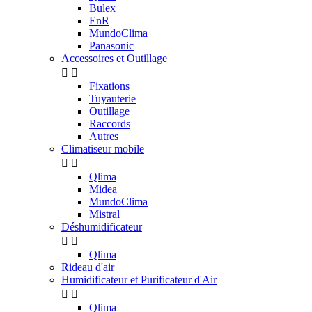
Bulex
EnR
MundoClima
Panasonic
Accessoires et Outillage


Fixations
Tuyauterie
Outillage
Raccords
Autres
Climatiseur mobile


Qlima
Midea
MundoClima
Mistral
Déshumidificateur


Qlima
Rideau d'air
Humidificateur et Purificateur d'Air


Qlima