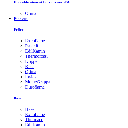
Humidificateur et Purificateur d'Air
Qlima
Poelerie
Pellets
Extraflame
Ravelli
EdilKamin
Thermorossi
Koppe
Rika
Qlima
Invicta
MonteGrappa
Duroflame
Bois
Hase
Extraflame
Thermaco
EdilKamin