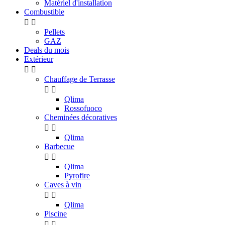
Matériel d'installation
Combustible


Pellets
GAZ
Deals du mois
Extérieur


Chauffage de Terrasse


Qlima
Rossofuoco
Cheminées décoratives


Qlima
Barbecue


Qlima
Pyrofire
Caves à vin


Qlima
Piscine

