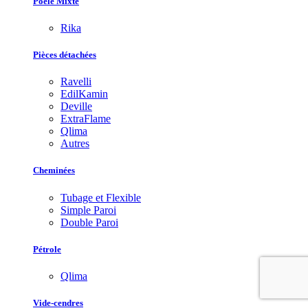
Poêle Mixte
Rika
Pièces détachées
Ravelli
EdilKamin
Deville
ExtraFlame
Qlima
Autres
Cheminées
Tubage et Flexible
Simple Paroi
Double Paroi
Pétrole
Qlima
Vide-cendres