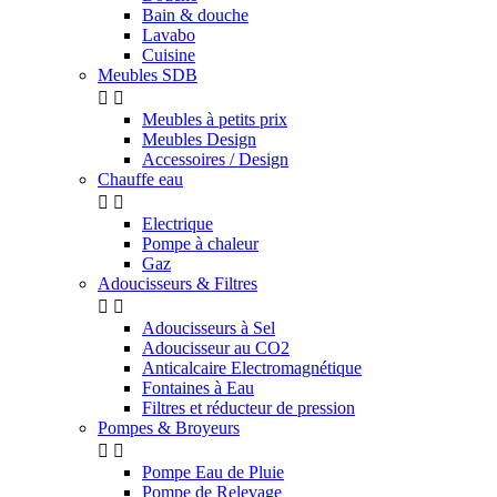
Bain & douche
Lavabo
Cuisine
Meubles SDB


Meubles à petits prix
Meubles Design
Accessoires / Design
Chauffe eau


Electrique
Pompe à chaleur
Gaz
Adoucisseurs & Filtres


Adoucisseurs à Sel
Adoucisseur au CO2
Anticalcaire Electromagnétique
Fontaines à Eau
Filtres et réducteur de pression
Pompes & Broyeurs


Pompe Eau de Pluie
Pompe de Relevage