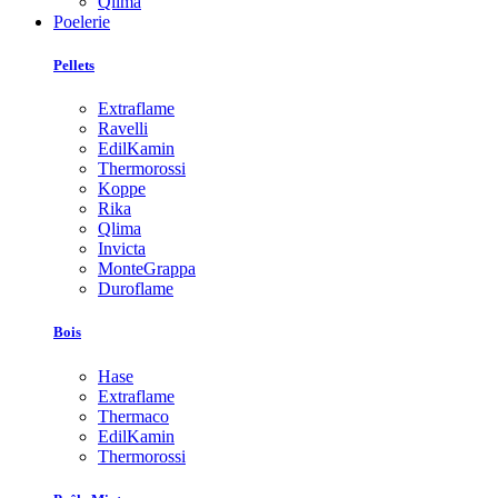
Qlima
Poelerie
Pellets
Extraflame
Ravelli
EdilKamin
Thermorossi
Koppe
Rika
Qlima
Invicta
MonteGrappa
Duroflame
Bois
Hase
Extraflame
Thermaco
EdilKamin
Thermorossi