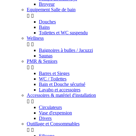
Broyeur
Equipement Salle de bain


Douches
Bains
Toilettes et WC suspendu
Wellness


Baignoires à bulles / Jacuzzi
Saunas
PMR & Seniors


Barres et Sieges
WC / Toilettes
Bain et Douche sécurisé
Lavabo et accessoires
Accessoires & matériel d'installation


Circulateurs
Vase d'expension
Divers
Outillage et Consommables


Silicone