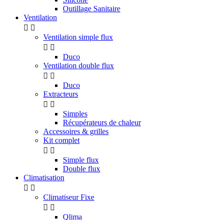
Outillage Sanitaire
Ventilation


Ventilation simple flux


Duco
Ventilation double flux


Duco
Extracteurs


Simples
Récupérateurs de chaleur
Accessoires & grilles
Kit complet


Simple flux
Double flux
Climatisation


Climatiseur Fixe


Qlima