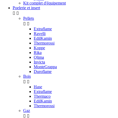
Kit complet d'équipement
Poelerie et insert


Pellets


Extraflame
Ravelli
EdilKamin
Thermorossi
Koppe
Rika
Qlima
Invicta
MonteGrappa
Duroflame
Bois


Hase
Extraflame
Thermaco
EdilKamin
Thermorossi
Gaz

