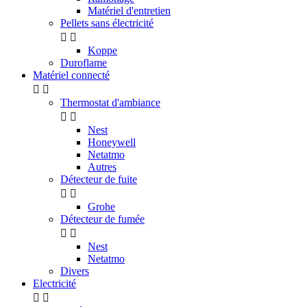
Matériel d'entretien
Pellets sans électricité


Koppe
Duroflame
Matériel connecté


Thermostat d'ambiance


Nest
Honeywell
Netatmo
Autres
Détecteur de fuite


Grohe
Détecteur de fumée


Nest
Netatmo
Divers
Electricité

