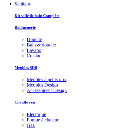
Sanitaire
Kit salle de bain Complète
Robinetterie
Douche
Bain & douche
Lavabo
Cuisine
Meubles SDB
Meubles à petits prix
Meubles Design
Accessoires / Design
Chauffe eau
Electrique
Pompe à chaleur
Gaz