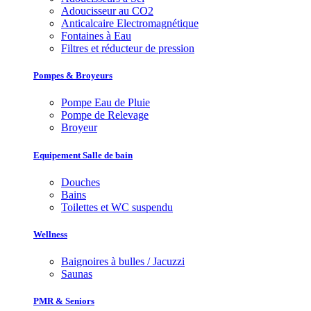
Adoucisseur au CO2
Anticalcaire Electromagnétique
Fontaines à Eau
Filtres et réducteur de pression
Pompes & Broyeurs
Pompe Eau de Pluie
Pompe de Relevage
Broyeur
Equipement Salle de bain
Douches
Bains
Toilettes et WC suspendu
Wellness
Baignoires à bulles / Jacuzzi
Saunas
PMR & Seniors