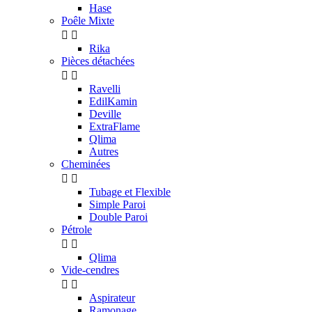
Hase
Poêle Mixte


Rika
Pièces détachées


Ravelli
EdilKamin
Deville
ExtraFlame
Qlima
Autres
Cheminées


Tubage et Flexible
Simple Paroi
Double Paroi
Pétrole


Qlima
Vide-cendres


Aspirateur
Ramonage