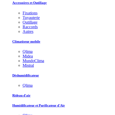
Accessoires et Outillage
Fixations
Tuyauterie
Outillage
Raccords
Autres
Climatiseur mobile
Qlima
Midea
MundoClima
Mistral
Déshumidificateur
Qlima
Rideau d'air
Humidificateur et Purificateur d'Air