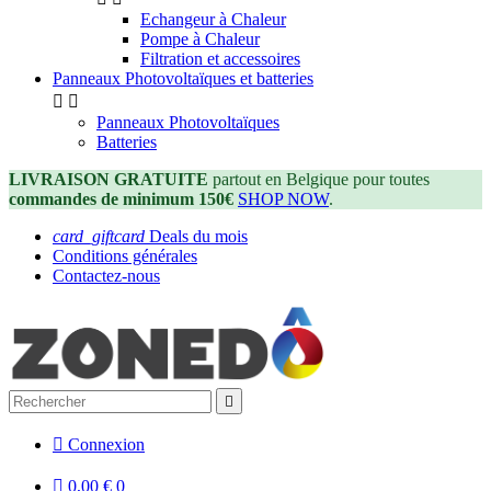
Echangeur à Chaleur
Pompe à Chaleur
Filtration et accessoires
Panneaux Photovoltaïques et batteries


Panneaux Photovoltaïques
Batteries
LIVRAISON GRATUITE
partout en Belgique pour toutes
commandes de minimum 150€
SHOP NOW
.
card_giftcard
Deals du mois
Conditions générales
Contactez-nous


Connexion

0,00 €
0