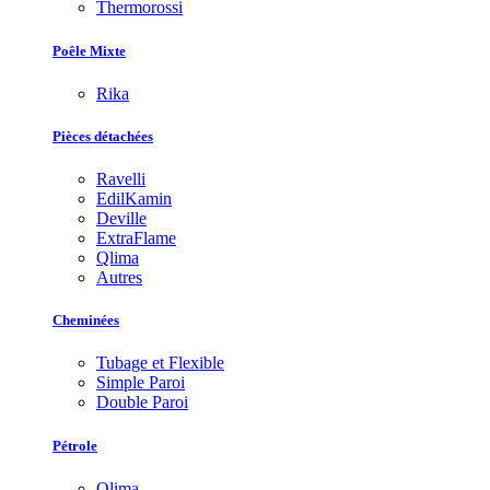
Thermorossi
Poêle Mixte
Rika
Pièces détachées
Ravelli
EdilKamin
Deville
ExtraFlame
Qlima
Autres
Cheminées
Tubage et Flexible
Simple Paroi
Double Paroi
Pétrole
Qlima