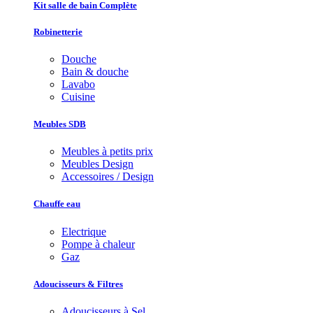
Kit salle de bain Complète
Robinetterie
Douche
Bain & douche
Lavabo
Cuisine
Meubles SDB
Meubles à petits prix
Meubles Design
Accessoires / Design
Chauffe eau
Electrique
Pompe à chaleur
Gaz
Adoucisseurs & Filtres
Adoucisseurs à Sel