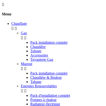

Menu
Chauffage


Gaz


Pack installation complet
Chaudière
Tubage
Accessories
Tuyauterie Gaz
Mazout


Pack installation complet
Chaudière & Bruleur
Tubage
Energies Renouvelables


Pack d'installation complet
Pompes à chaleur
Radiateur électrique