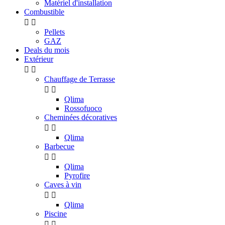
Matériel d'installation
Combustible


Pellets
GAZ
Deals du mois
Extérieur


Chauffage de Terrasse


Qlima
Rossofuoco
Cheminées décoratives


Qlima
Barbecue


Qlima
Pyrofire
Caves à vin


Qlima
Piscine

