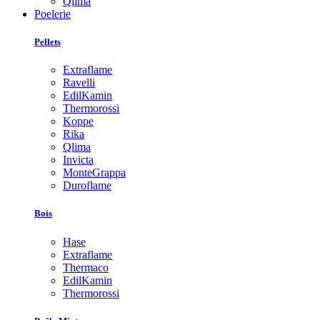
Qlima
Poelerie
Pellets
Extraflame
Ravelli
EdilKamin
Thermorossi
Koppe
Rika
Qlima
Invicta
MonteGrappa
Duroflame
Bois
Hase
Extraflame
Thermaco
EdilKamin
Thermorossi