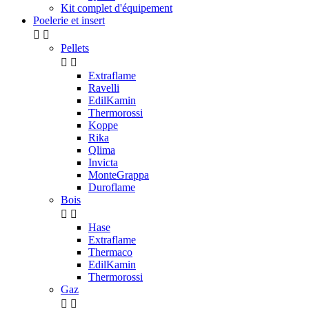
Kit complet d'équipement
Poelerie et insert


Pellets


Extraflame
Ravelli
EdilKamin
Thermorossi
Koppe
Rika
Qlima
Invicta
MonteGrappa
Duroflame
Bois


Hase
Extraflame
Thermaco
EdilKamin
Thermorossi
Gaz

