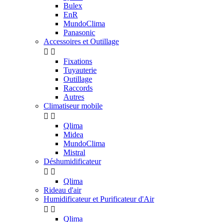
Bulex
EnR
MundoClima
Panasonic
Accessoires et Outillage


Fixations
Tuyauterie
Outillage
Raccords
Autres
Climatiseur mobile


Qlima
Midea
MundoClima
Mistral
Déshumidificateur


Qlima
Rideau d'air
Humidificateur et Purificateur d'Air


Qlima