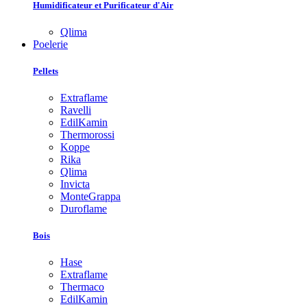
Humidificateur et Purificateur d'Air
Qlima
Poelerie
Pellets
Extraflame
Ravelli
EdilKamin
Thermorossi
Koppe
Rika
Qlima
Invicta
MonteGrappa
Duroflame
Bois
Hase
Extraflame
Thermaco
EdilKamin