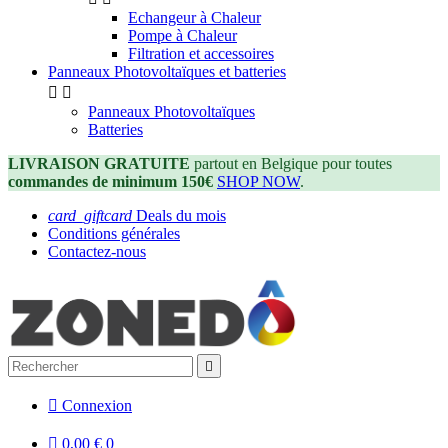
Echangeur à Chaleur
Pompe à Chaleur
Filtration et accessoires
Panneaux Photovoltaïques et batteries


Panneaux Photovoltaïques
Batteries
LIVRAISON GRATUITE
partout en Belgique pour toutes
commandes de minimum 150€
SHOP NOW
.
card_giftcard
Deals du mois
Conditions générales
Contactez-nous


Connexion

0,00 €
0