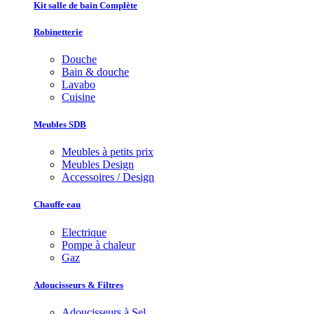
Kit salle de bain Complète
Robinetterie
Douche
Bain & douche
Lavabo
Cuisine
Meubles SDB
Meubles à petits prix
Meubles Design
Accessoires / Design
Chauffe eau
Electrique
Pompe à chaleur
Gaz
Adoucisseurs & Filtres
Adoucisseurs à Sel