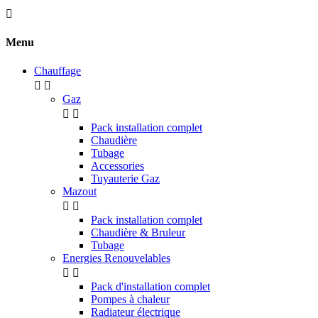

Menu
Chauffage


Gaz


Pack installation complet
Chaudière
Tubage
Accessories
Tuyauterie Gaz
Mazout


Pack installation complet
Chaudière & Bruleur
Tubage
Energies Renouvelables


Pack d'installation complet
Pompes à chaleur
Radiateur électrique