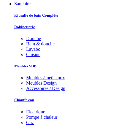
Sanitaire
Kit salle de bain Complète
Robinetterie
Douche
Bain & douche
Lavabo
Cuisine
Meubles SDB
Meubles à petits prix
Meubles Design
Accessoires / Design
Chauffe eau
Electrique
Pompe à chaleur
Gaz