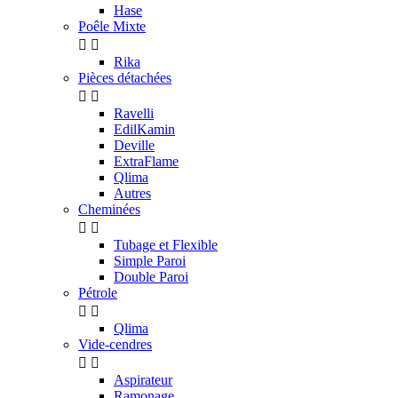
Hase
Poêle Mixte


Rika
Pièces détachées


Ravelli
EdilKamin
Deville
ExtraFlame
Qlima
Autres
Cheminées


Tubage et Flexible
Simple Paroi
Double Paroi
Pétrole


Qlima
Vide-cendres


Aspirateur
Ramonage