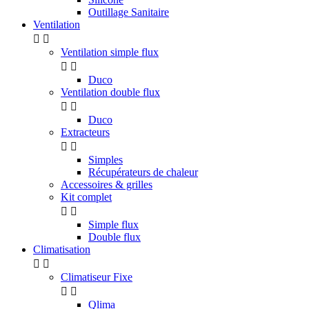
Outillage Sanitaire
Ventilation


Ventilation simple flux


Duco
Ventilation double flux


Duco
Extracteurs


Simples
Récupérateurs de chaleur
Accessoires & grilles
Kit complet


Simple flux
Double flux
Climatisation


Climatiseur Fixe


Qlima