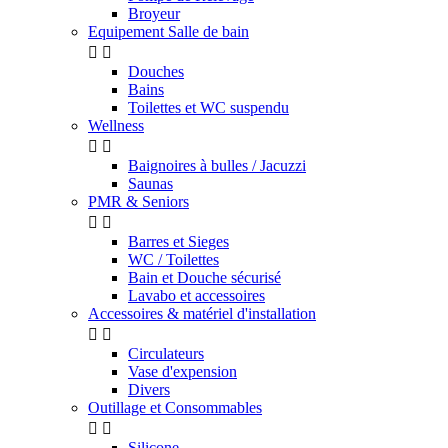
Broyeur
Equipement Salle de bain


Douches
Bains
Toilettes et WC suspendu
Wellness


Baignoires à bulles / Jacuzzi
Saunas
PMR & Seniors


Barres et Sieges
WC / Toilettes
Bain et Douche sécurisé
Lavabo et accessoires
Accessoires & matériel d'installation


Circulateurs
Vase d'expension
Divers
Outillage et Consommables


Silicone