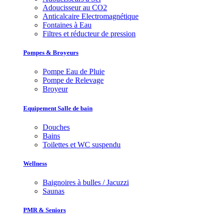
Adoucisseur au CO2
Anticalcaire Electromagnétique
Fontaines à Eau
Filtres et réducteur de pression
Pompes & Broyeurs
Pompe Eau de Pluie
Pompe de Relevage
Broyeur
Equipement Salle de bain
Douches
Bains
Toilettes et WC suspendu
Wellness
Baignoires à bulles / Jacuzzi
Saunas
PMR & Seniors