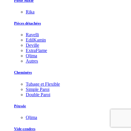
Poêle Mixte
Rika
Pièces détachées
Ravelli
EdilKamin
Deville
ExtraFlame
Qlima
Autres
Cheminées
Tubage et Flexible
Simple Paroi
Double Paroi
Pétrole
Qlima
Vide-cendres