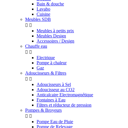
Bain & douche
Lavabo
Cuisine
Meubles SDB


Meubles à petits prix
Meubles Design
Accessoires / Design
Chauffe eau


Electrique
Pompe à chaleur
Gaz
Adoucisseurs & Filtres


Adoucisseurs à Sel
Adoucisseur au CO2
Anticalcaire Electromagnétique
Fontaines à Eau
Filtres et réducteur de pression
Pompes & Broyeurs


Pompe Eau de Pluie
Pompe de Relevage