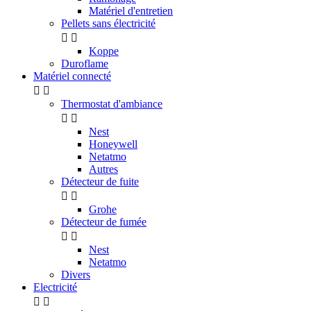
Matériel d'entretien
Pellets sans électricité


Koppe
Duroflame
Matériel connecté


Thermostat d'ambiance


Nest
Honeywell
Netatmo
Autres
Détecteur de fuite


Grohe
Détecteur de fumée


Nest
Netatmo
Divers
Electricité

