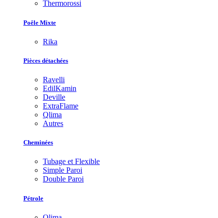
Thermorossi
Poêle Mixte
Rika
Pièces détachées
Ravelli
EdilKamin
Deville
ExtraFlame
Qlima
Autres
Cheminées
Tubage et Flexible
Simple Paroi
Double Paroi
Pétrole
Qlima