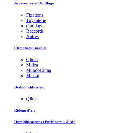
Accessoires et Outillage
Fixations
Tuyauterie
Outillage
Raccords
Autres
Climatiseur mobile
Qlima
Midea
MundoClima
Mistral
Déshumidificateur
Qlima
Rideau d'air
Humidificateur et Purificateur d'Air