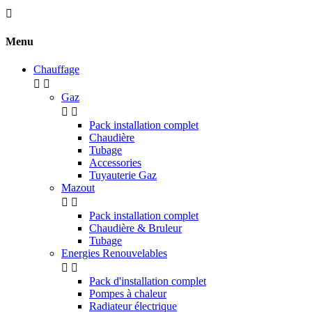

Menu
Chauffage


Gaz


Pack installation complet
Chaudière
Tubage
Accessories
Tuyauterie Gaz
Mazout


Pack installation complet
Chaudière & Bruleur
Tubage
Energies Renouvelables


Pack d'installation complet
Pompes à chaleur
Radiateur électrique