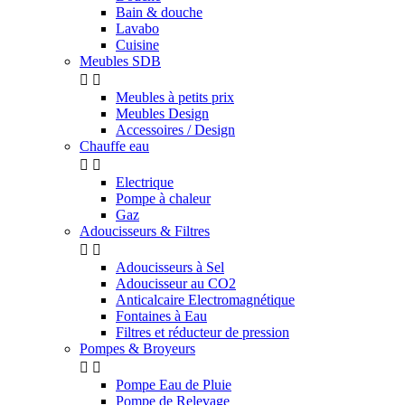
Bain & douche
Lavabo
Cuisine
Meubles SDB


Meubles à petits prix
Meubles Design
Accessoires / Design
Chauffe eau


Electrique
Pompe à chaleur
Gaz
Adoucisseurs & Filtres


Adoucisseurs à Sel
Adoucisseur au CO2
Anticalcaire Electromagnétique
Fontaines à Eau
Filtres et réducteur de pression
Pompes & Broyeurs


Pompe Eau de Pluie
Pompe de Relevage