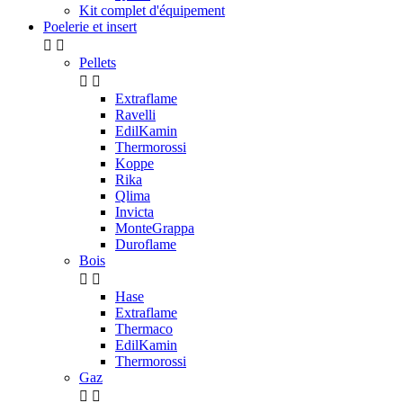
Kit complet d'équipement
Poelerie et insert


Pellets


Extraflame
Ravelli
EdilKamin
Thermorossi
Koppe
Rika
Qlima
Invicta
MonteGrappa
Duroflame
Bois


Hase
Extraflame
Thermaco
EdilKamin
Thermorossi
Gaz

