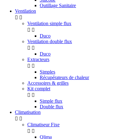
Outillage Sanitaire
Ventilation


Ventilation simple flux


Duco
Ventilation double flux


Duco
Extracteurs


Simples
Récupérateurs de chaleur
Accessoires & grilles
Kit complet


Simple flux
Double flux
Climatisation


Climatiseur Fixe


Qlima