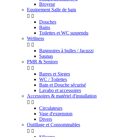
Broyeur
Equipement Salle de bain


Douches
Bains
Toilettes et WC suspendu
Wellness


Baignoires à bulles / Jacuzzi
Saunas
PMR & Seniors


Barres et Sieges
WC / Toilettes
Bain et Douche sécurisé
Lavabo et accessoires
Accessoires & matériel d'installation


Circulateurs
Vase d'expension
Divers
Outillage et Consommables


Silicone