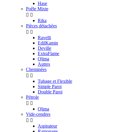
Hase
Poêle Mixte


Rika
Pièces détachées


Ravelli
EdilKamin
Deville
ExtraFlame
Qlima
Autres
Cheminées


Tubage et Flexible
Simple Paroi
Double Paroi
Pétrole


Qlima
Vide-cendres


Aspirateur
Ramonage