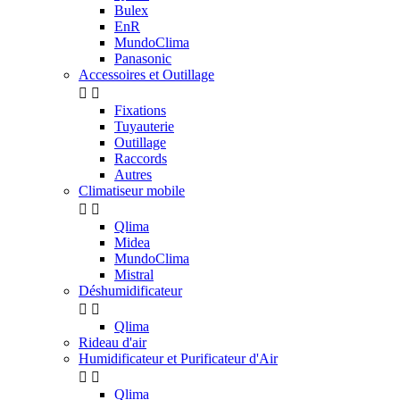
Bulex
EnR
MundoClima
Panasonic
Accessoires et Outillage


Fixations
Tuyauterie
Outillage
Raccords
Autres
Climatiseur mobile


Qlima
Midea
MundoClima
Mistral
Déshumidificateur


Qlima
Rideau d'air
Humidificateur et Purificateur d'Air


Qlima