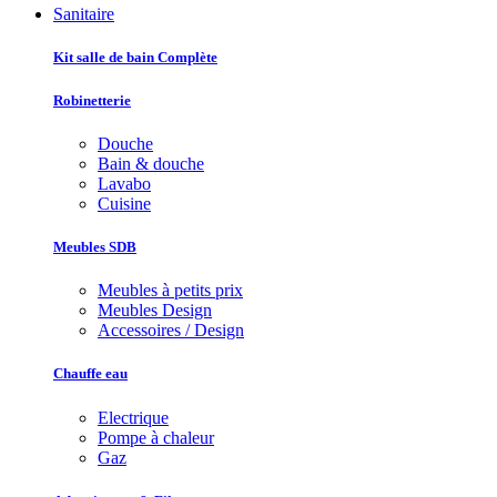
Sanitaire
Kit salle de bain Complète
Robinetterie
Douche
Bain & douche
Lavabo
Cuisine
Meubles SDB
Meubles à petits prix
Meubles Design
Accessoires / Design
Chauffe eau
Electrique
Pompe à chaleur
Gaz