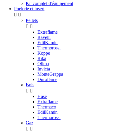
Kit complet d'équipement
Poelerie et insert


Pellets


Extraflame
Ravelli
EdilKamin
Thermorossi
Koppe
Rika
Qlima
Invicta
MonteGrappa
Duroflame
Bois


Hase
Extraflame
Thermaco
EdilKamin
Thermorossi
Gaz

