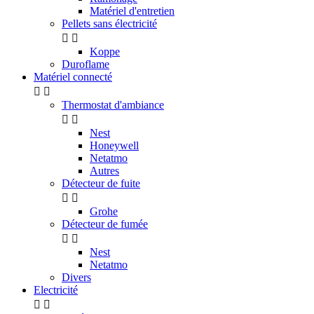
Matériel d'entretien
Pellets sans électricité


Koppe
Duroflame
Matériel connecté


Thermostat d'ambiance


Nest
Honeywell
Netatmo
Autres
Détecteur de fuite


Grohe
Détecteur de fumée


Nest
Netatmo
Divers
Electricité

