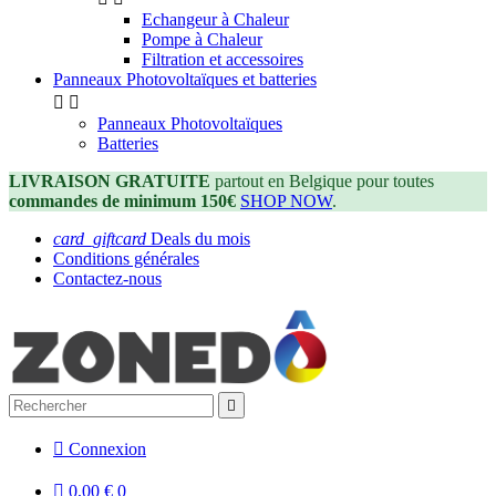
Echangeur à Chaleur
Pompe à Chaleur
Filtration et accessoires
Panneaux Photovoltaïques et batteries


Panneaux Photovoltaïques
Batteries
LIVRAISON GRATUITE
partout en Belgique pour toutes
commandes de minimum 150€
SHOP NOW
.
card_giftcard
Deals du mois
Conditions générales
Contactez-nous


Connexion

0,00 €
0