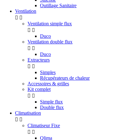
Outillage Sanitaire
Ventilation


Ventilation simple flux


Duco
Ventilation double flux


Duco
Extracteurs


Simples
Récupérateurs de chaleur
Accessoires & grilles
Kit complet


Simple flux
Double flux
Climatisation


Climatiseur Fixe


Qlima