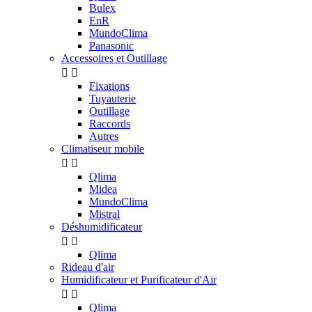
Bulex
EnR
MundoClima
Panasonic
Accessoires et Outillage


Fixations
Tuyauterie
Outillage
Raccords
Autres
Climatiseur mobile


Qlima
Midea
MundoClima
Mistral
Déshumidificateur


Qlima
Rideau d'air
Humidificateur et Purificateur d'Air


Qlima