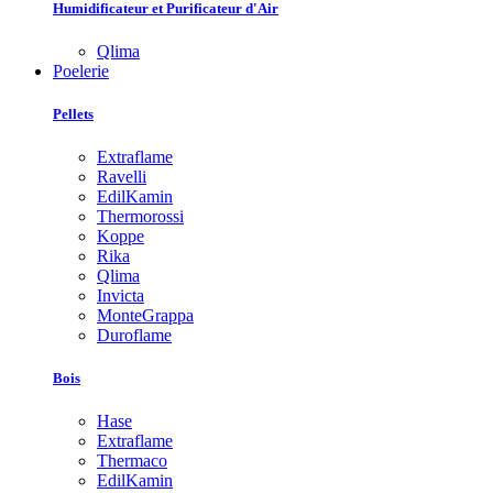
Humidificateur et Purificateur d'Air
Qlima
Poelerie
Pellets
Extraflame
Ravelli
EdilKamin
Thermorossi
Koppe
Rika
Qlima
Invicta
MonteGrappa
Duroflame
Bois
Hase
Extraflame
Thermaco
EdilKamin