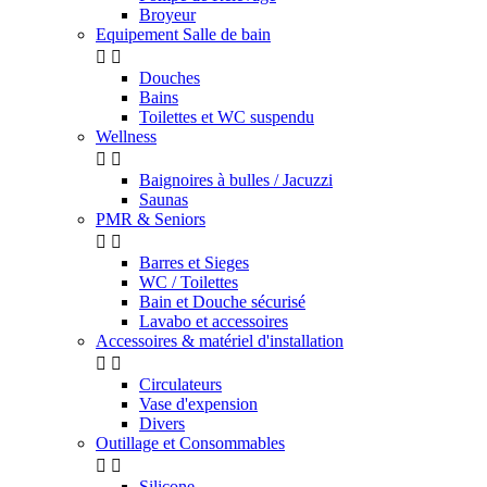
Broyeur
Equipement Salle de bain


Douches
Bains
Toilettes et WC suspendu
Wellness


Baignoires à bulles / Jacuzzi
Saunas
PMR & Seniors


Barres et Sieges
WC / Toilettes
Bain et Douche sécurisé
Lavabo et accessoires
Accessoires & matériel d'installation


Circulateurs
Vase d'expension
Divers
Outillage et Consommables


Silicone