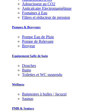
Adoucisseur au CO2
Anticalcaire Electromagnétique
Fontaines à Eau
Filtres et réducteur de pression
Pompes & Broyeurs
Pompe Eau de Pluie
Pompe de Relevage
Broyeur
Equipement Salle de bain
Douches
Bains
Toilettes et WC suspendu
Wellness
Baignoires à bulles / Jacuzzi
Saunas
PMR & Seniors