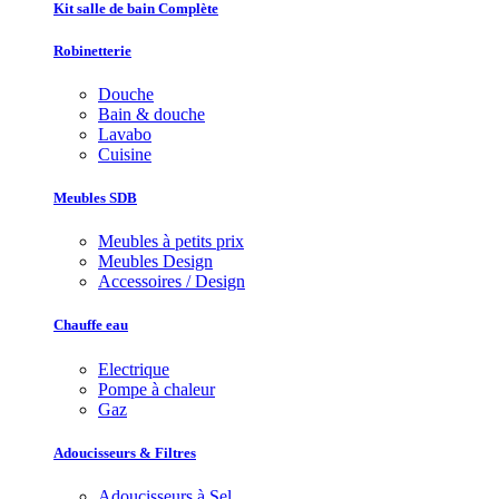
Kit salle de bain Complète
Robinetterie
Douche
Bain & douche
Lavabo
Cuisine
Meubles SDB
Meubles à petits prix
Meubles Design
Accessoires / Design
Chauffe eau
Electrique
Pompe à chaleur
Gaz
Adoucisseurs & Filtres
Adoucisseurs à Sel