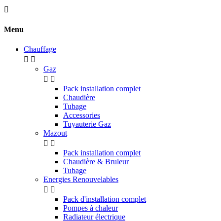

Menu
Chauffage


Gaz


Pack installation complet
Chaudière
Tubage
Accessories
Tuyauterie Gaz
Mazout


Pack installation complet
Chaudière & Bruleur
Tubage
Energies Renouvelables


Pack d'installation complet
Pompes à chaleur
Radiateur électrique