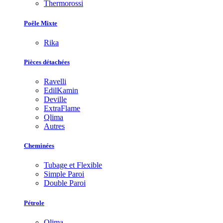
Thermorossi
Poêle Mixte
Rika
Pièces détachées
Ravelli
EdilKamin
Deville
ExtraFlame
Qlima
Autres
Cheminées
Tubage et Flexible
Simple Paroi
Double Paroi
Pétrole
Qlima