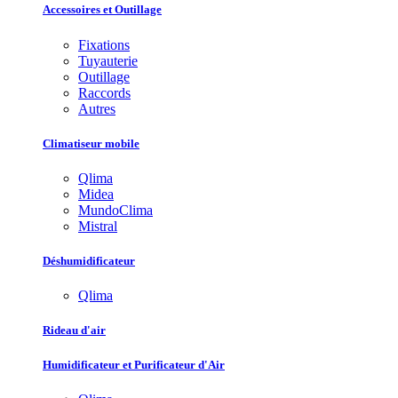
Accessoires et Outillage
Fixations
Tuyauterie
Outillage
Raccords
Autres
Climatiseur mobile
Qlima
Midea
MundoClima
Mistral
Déshumidificateur
Qlima
Rideau d'air
Humidificateur et Purificateur d'Air