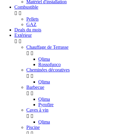
Matériel d'installation
Combustible


Pellets
GAZ
Deals du mois
Extérieur


Chauffage de Terrasse


Qlima
Rossofuoco
Cheminées décoratives


Qlima
Barbecue


Qlima
Pyrofire
Caves à vin


Qlima
Piscine

