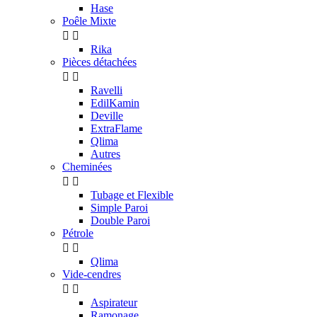
Hase
Poêle Mixte


Rika
Pièces détachées


Ravelli
EdilKamin
Deville
ExtraFlame
Qlima
Autres
Cheminées


Tubage et Flexible
Simple Paroi
Double Paroi
Pétrole


Qlima
Vide-cendres


Aspirateur
Ramonage