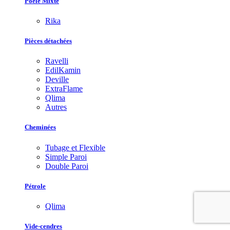
Poêle Mixte
Rika
Pièces détachées
Ravelli
EdilKamin
Deville
ExtraFlame
Qlima
Autres
Cheminées
Tubage et Flexible
Simple Paroi
Double Paroi
Pétrole
Qlima
Vide-cendres