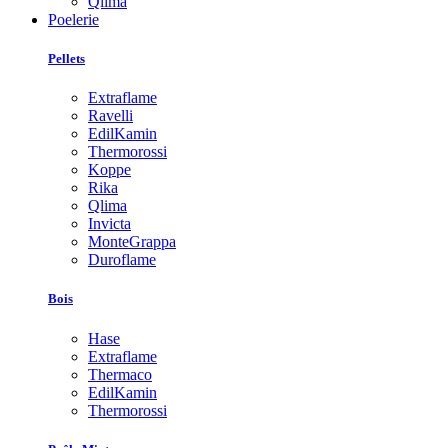
Qlima
Poelerie
Pellets
Extraflame
Ravelli
EdilKamin
Thermorossi
Koppe
Rika
Qlima
Invicta
MonteGrappa
Duroflame
Bois
Hase
Extraflame
Thermaco
EdilKamin
Thermorossi