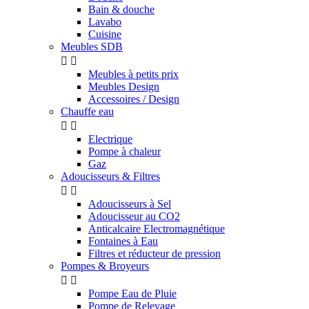
Bain & douche
Lavabo
Cuisine
Meubles SDB


Meubles à petits prix
Meubles Design
Accessoires / Design
Chauffe eau


Electrique
Pompe à chaleur
Gaz
Adoucisseurs & Filtres


Adoucisseurs à Sel
Adoucisseur au CO2
Anticalcaire Electromagnétique
Fontaines à Eau
Filtres et réducteur de pression
Pompes & Broyeurs


Pompe Eau de Pluie
Pompe de Relevage