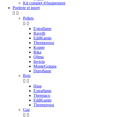
Kit complet d'équipement
Poelerie et insert


Pellets


Extraflame
Ravelli
EdilKamin
Thermorossi
Koppe
Rika
Qlima
Invicta
MonteGrappa
Duroflame
Bois


Hase
Extraflame
Thermaco
EdilKamin
Thermorossi
Gaz

