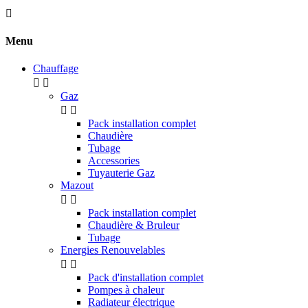

Menu
Chauffage


Gaz


Pack installation complet
Chaudière
Tubage
Accessories
Tuyauterie Gaz
Mazout


Pack installation complet
Chaudière & Bruleur
Tubage
Energies Renouvelables


Pack d'installation complet
Pompes à chaleur
Radiateur électrique