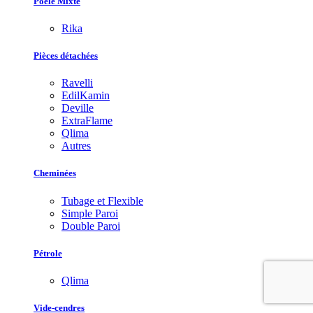
Poêle Mixte
Rika
Pièces détachées
Ravelli
EdilKamin
Deville
ExtraFlame
Qlima
Autres
Cheminées
Tubage et Flexible
Simple Paroi
Double Paroi
Pétrole
Qlima
Vide-cendres