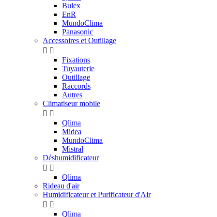
Bulex
EnR
MundoClima
Panasonic
Accessoires et Outillage


Fixations
Tuyauterie
Outillage
Raccords
Autres
Climatiseur mobile


Qlima
Midea
MundoClima
Mistral
Déshumidificateur


Qlima
Rideau d'air
Humidificateur et Purificateur d'Air


Qlima