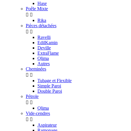
Hase
Poêle Mixte


Rika
Pièces détachées


Ravelli
EdilKamin
Deville
ExtraFlame
Qlima
Autres
Cheminées


Tubage et Flexible
Simple Paroi
Double Paroi
Pétrole


Qlima
Vide-cendres


Aspirateur
Ramonage