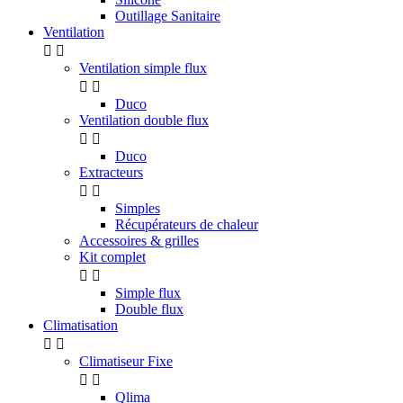
Outillage Sanitaire
Ventilation


Ventilation simple flux


Duco
Ventilation double flux


Duco
Extracteurs


Simples
Récupérateurs de chaleur
Accessoires & grilles
Kit complet


Simple flux
Double flux
Climatisation


Climatiseur Fixe


Qlima