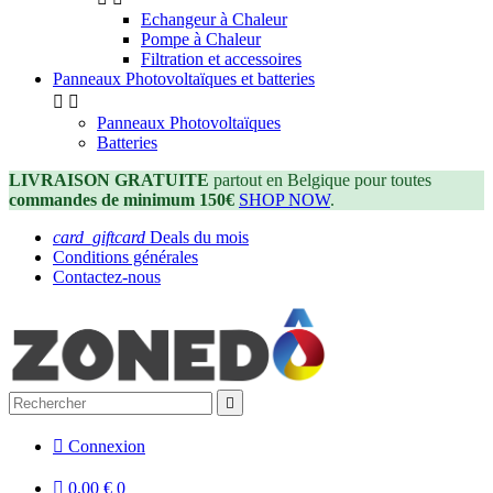
Echangeur à Chaleur
Pompe à Chaleur
Filtration et accessoires
Panneaux Photovoltaïques et batteries


Panneaux Photovoltaïques
Batteries
LIVRAISON GRATUITE
partout en Belgique pour toutes
commandes de minimum 150€
SHOP NOW
.
card_giftcard
Deals du mois
Conditions générales
Contactez-nous


Connexion

0,00 €
0