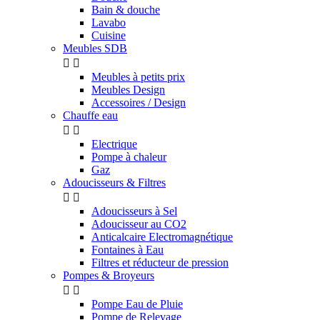
Bain & douche
Lavabo
Cuisine
Meubles SDB


Meubles à petits prix
Meubles Design
Accessoires / Design
Chauffe eau


Electrique
Pompe à chaleur
Gaz
Adoucisseurs & Filtres


Adoucisseurs à Sel
Adoucisseur au CO2
Anticalcaire Electromagnétique
Fontaines à Eau
Filtres et réducteur de pression
Pompes & Broyeurs


Pompe Eau de Pluie
Pompe de Relevage