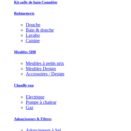
Kit salle de bain Complète
Robinetterie
Douche
Bain & douche
Lavabo
Cuisine
Meubles SDB
Meubles à petits prix
Meubles Design
Accessoires / Design
Chauffe eau
Electrique
Pompe à chaleur
Gaz
Adoucisseurs & Filtres
Adoucisseurs à Sel