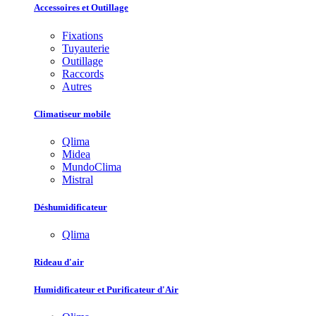
Accessoires et Outillage
Fixations
Tuyauterie
Outillage
Raccords
Autres
Climatiseur mobile
Qlima
Midea
MundoClima
Mistral
Déshumidificateur
Qlima
Rideau d'air
Humidificateur et Purificateur d'Air