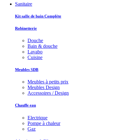
Sanitaire
Kit salle de bain Complète
Robinetterie
Douche
Bain & douche
Lavabo
Cuisine
Meubles SDB
Meubles à petits prix
Meubles Design
Accessoires / Design
Chauffe eau
Electrique
Pompe à chaleur
Gaz