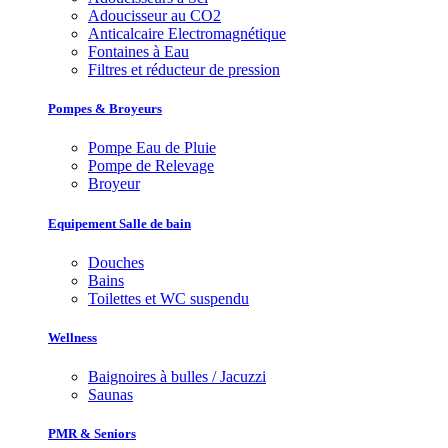
Adoucisseur au CO2
Anticalcaire Electromagnétique
Fontaines à Eau
Filtres et réducteur de pression
Pompes & Broyeurs
Pompe Eau de Pluie
Pompe de Relevage
Broyeur
Equipement Salle de bain
Douches
Bains
Toilettes et WC suspendu
Wellness
Baignoires à bulles / Jacuzzi
Saunas
PMR & Seniors