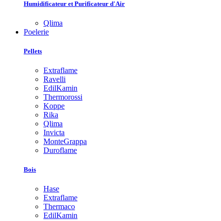
Humidificateur et Purificateur d'Air
Qlima
Poelerie
Pellets
Extraflame
Ravelli
EdilKamin
Thermorossi
Koppe
Rika
Qlima
Invicta
MonteGrappa
Duroflame
Bois
Hase
Extraflame
Thermaco
EdilKamin