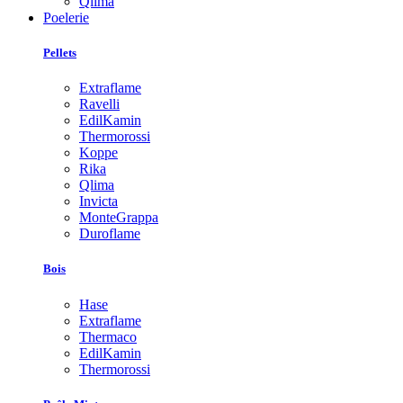
Qlima
Poelerie
Pellets
Extraflame
Ravelli
EdilKamin
Thermorossi
Koppe
Rika
Qlima
Invicta
MonteGrappa
Duroflame
Bois
Hase
Extraflame
Thermaco
EdilKamin
Thermorossi