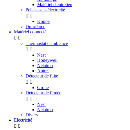
Matériel d'entretien
Pellets sans électricité


Koppe
Duroflame
Matériel connecté


Thermostat d'ambiance


Nest
Honeywell
Netatmo
Autres
Détecteur de fuite


Grohe
Détecteur de fumée


Nest
Netatmo
Divers
Electricité

