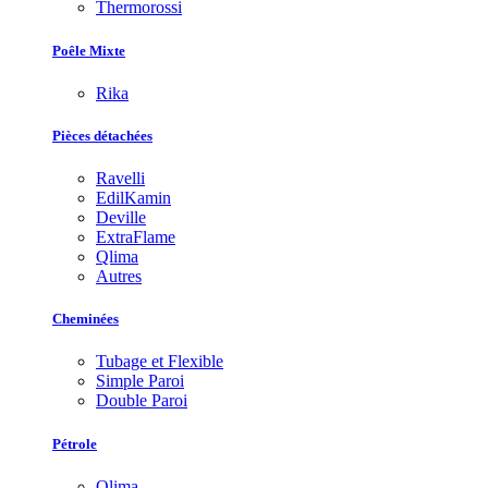
Thermorossi
Poêle Mixte
Rika
Pièces détachées
Ravelli
EdilKamin
Deville
ExtraFlame
Qlima
Autres
Cheminées
Tubage et Flexible
Simple Paroi
Double Paroi
Pétrole
Qlima