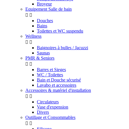
Broyeur
Equipement Salle de bain


Douches
Bains
Toilettes et WC suspendu
Wellness


Baignoires à bulles / Jacuzzi
Saunas
PMR & Seniors


Barres et Sieges
WC / Toilettes
Bain et Douche sécurisé
Lavabo et accessoires
Accessoires & matériel d'installation


Circulateurs
Vase d'expension
Divers
Outillage et Consommables


Silicone