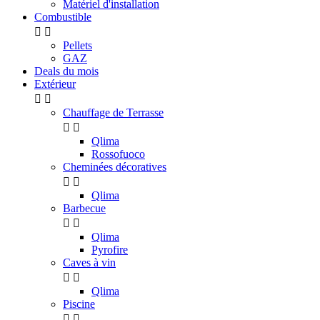
Matériel d'installation
Combustible


Pellets
GAZ
Deals du mois
Extérieur


Chauffage de Terrasse


Qlima
Rossofuoco
Cheminées décoratives


Qlima
Barbecue


Qlima
Pyrofire
Caves à vin


Qlima
Piscine

