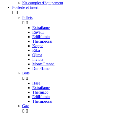
Kit complet d'équipement
Poelerie et insert


Pellets


Extraflame
Ravelli
EdilKamin
Thermorossi
Koppe
Rika
Qlima
Invicta
MonteGrappa
Duroflame
Bois


Hase
Extraflame
Thermaco
EdilKamin
Thermorossi
Gaz

