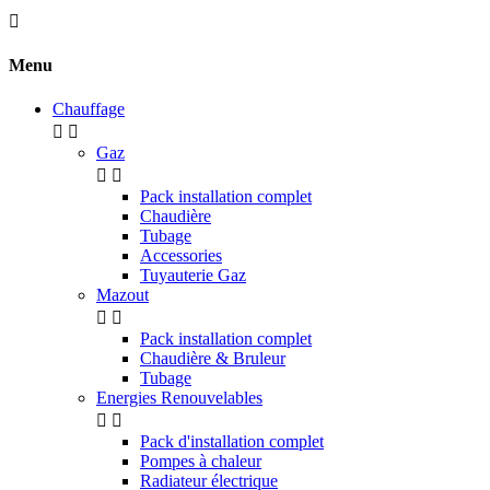

Menu
Chauffage


Gaz


Pack installation complet
Chaudière
Tubage
Accessories
Tuyauterie Gaz
Mazout


Pack installation complet
Chaudière & Bruleur
Tubage
Energies Renouvelables


Pack d'installation complet
Pompes à chaleur
Radiateur électrique