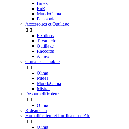
Bulex
EnR
MundoClima
Panasonic
Accessoires et Outillage


Fixations
Tuyauterie
Outillage
Raccords
Autres
Climatiseur mobile


Qlima
Midea
MundoClima
Mistral
Déshumidificateur


Qlima
Rideau d'air
Humidificateur et Purificateur d'Air


Qlima