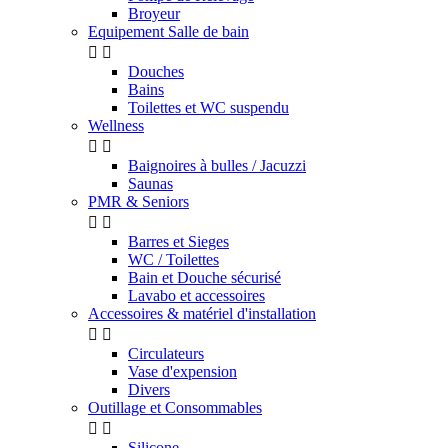
Broyeur
Equipement Salle de bain


Douches
Bains
Toilettes et WC suspendu
Wellness


Baignoires à bulles / Jacuzzi
Saunas
PMR & Seniors


Barres et Sieges
WC / Toilettes
Bain et Douche sécurisé
Lavabo et accessoires
Accessoires & matériel d'installation


Circulateurs
Vase d'expension
Divers
Outillage et Consommables


Silicone