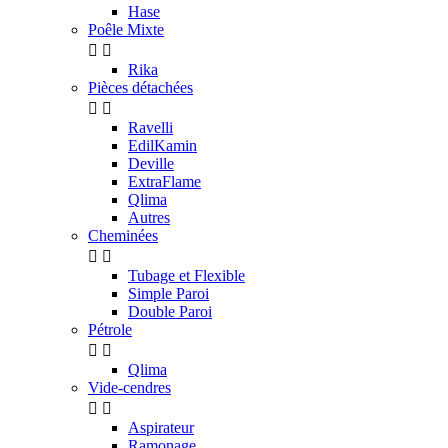
Hase
Poêle Mixte


Rika
Pièces détachées


Ravelli
EdilKamin
Deville
ExtraFlame
Qlima
Autres
Cheminées


Tubage et Flexible
Simple Paroi
Double Paroi
Pétrole


Qlima
Vide-cendres


Aspirateur
Ramonage