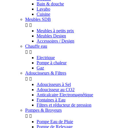
Bain & douche
Lavabo
Cuisine
Meubles SDB


Meubles à petits prix
Meubles Design
Accessoires / Design
Chauffe eau


Electrique
Pompe à chaleur
Gaz
Adoucisseurs & Filtres


Adoucisseurs à Sel
Adoucisseur au CO2
Anticalcaire Electromagnétique
Fontaines à Eau
Filtres et réducteur de pression
Pompes & Broyeurs


Pompe Eau de Pluie
Pompe de Relevage