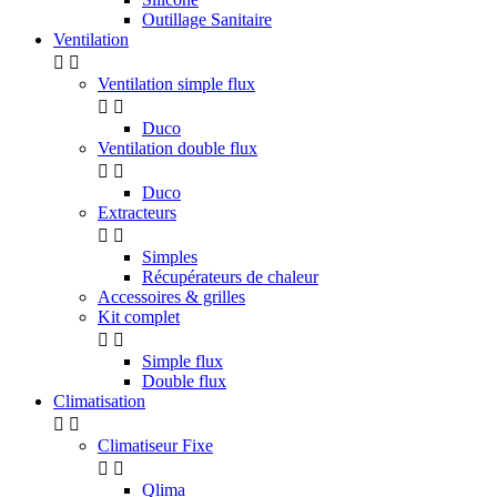
Outillage Sanitaire
Ventilation


Ventilation simple flux


Duco
Ventilation double flux


Duco
Extracteurs


Simples
Récupérateurs de chaleur
Accessoires & grilles
Kit complet


Simple flux
Double flux
Climatisation


Climatiseur Fixe


Qlima