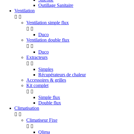
Outillage Sanitaire
Ventilation


Ventilation simple flux


Duco
Ventilation double flux


Duco
Extracteurs


Simples
Récupérateurs de chaleur
Accessoires & grilles
Kit complet


Simple flux
Double flux
Climatisation


Climatiseur Fixe


Qlima