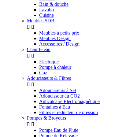
Bain & douche
Lavabo
Cuisine
Meubles SDB


Meubles à petits prix
Meubles Design
Accessoires / Design
Chauffe eau


Electrique
Pompe à chaleur
Gaz
Adoucisseurs & Filtres


Adoucisseurs à Sel
Adoucisseur au CO2
Anticalcaire Electromagnétique
Fontaines à Eau
Filtres et réducteur de pression
Pompes & Broyeurs


Pompe Eau de Pluie
Pompe de Relevage