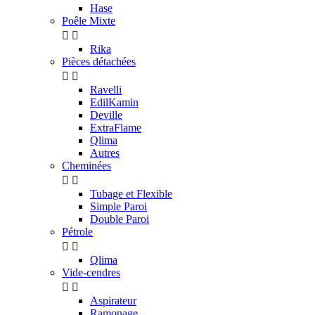
Hase
Poêle Mixte


Rika
Pièces détachées


Ravelli
EdilKamin
Deville
ExtraFlame
Qlima
Autres
Cheminées


Tubage et Flexible
Simple Paroi
Double Paroi
Pétrole


Qlima
Vide-cendres


Aspirateur
Ramonage