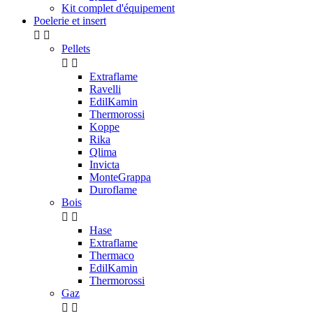
Kit complet d'équipement
Poelerie et insert


Pellets


Extraflame
Ravelli
EdilKamin
Thermorossi
Koppe
Rika
Qlima
Invicta
MonteGrappa
Duroflame
Bois


Hase
Extraflame
Thermaco
EdilKamin
Thermorossi
Gaz

