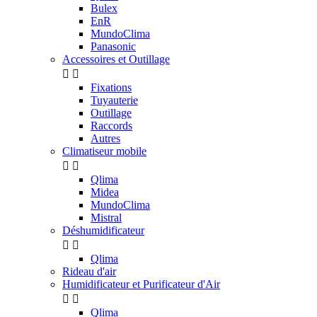
Bulex
EnR
MundoClima
Panasonic
Accessoires et Outillage


Fixations
Tuyauterie
Outillage
Raccords
Autres
Climatiseur mobile


Qlima
Midea
MundoClima
Mistral
Déshumidificateur


Qlima
Rideau d'air
Humidificateur et Purificateur d'Air


Qlima