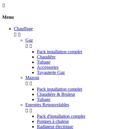

Menu
Chauffage


Gaz


Pack installation complet
Chaudière
Tubage
Accessories
Tuyauterie Gaz
Mazout


Pack installation complet
Chaudière & Bruleur
Tubage
Energies Renouvelables


Pack d'installation complet
Pompes à chaleur
Radiateur électrique