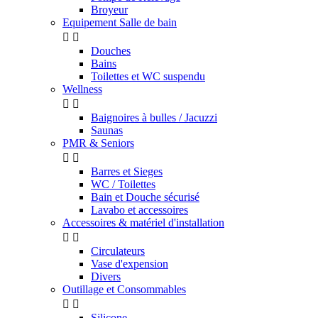
Broyeur
Equipement Salle de bain


Douches
Bains
Toilettes et WC suspendu
Wellness


Baignoires à bulles / Jacuzzi
Saunas
PMR & Seniors


Barres et Sieges
WC / Toilettes
Bain et Douche sécurisé
Lavabo et accessoires
Accessoires & matériel d'installation


Circulateurs
Vase d'expension
Divers
Outillage et Consommables


Silicone