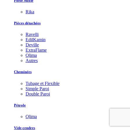
Poêle Mixte
Rika
Pièces détachées
Ravelli
EdilKamin
Deville
ExtraFlame
Qlima
Autres
Cheminées
Tubage et Flexible
Simple Paroi
Double Paroi
Pétrole
Qlima
Vide-cendres