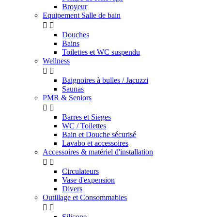
Broyeur
Equipement Salle de bain


Douches
Bains
Toilettes et WC suspendu
Wellness


Baignoires à bulles / Jacuzzi
Saunas
PMR & Seniors


Barres et Sieges
WC / Toilettes
Bain et Douche sécurisé
Lavabo et accessoires
Accessoires & matériel d'installation


Circulateurs
Vase d'expension
Divers
Outillage et Consommables


Silicone