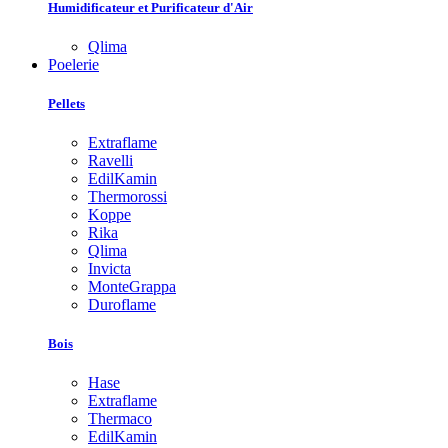
Humidificateur et Purificateur d'Air
Qlima
Poelerie
Pellets
Extraflame
Ravelli
EdilKamin
Thermorossi
Koppe
Rika
Qlima
Invicta
MonteGrappa
Duroflame
Bois
Hase
Extraflame
Thermaco
EdilKamin