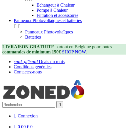
Echangeur à Chaleur
Pompe à Chaleur
Filtration et accessoires
Panneaux Photovoltaïques et batteries


Panneaux Photovoltaïques
Batteries
LIVRAISON GRATUITE
partout en Belgique pour toutes
commandes de minimum 150€
SHOP NOW
.
card_giftcard
Deals du mois
Conditions générales
Contactez-nous


Connexion

0,00 €
0