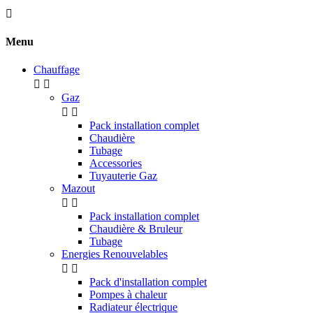

Menu
Chauffage


Gaz


Pack installation complet
Chaudière
Tubage
Accessories
Tuyauterie Gaz
Mazout


Pack installation complet
Chaudière & Bruleur
Tubage
Energies Renouvelables


Pack d'installation complet
Pompes à chaleur
Radiateur électrique