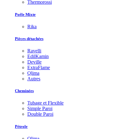
Thermorossi
Poêle Mixte
Rika
Pièces détachées
Ravelli
EdilKamin
Deville
ExtraFlame
Qlima
Autres
Cheminées
Tubage et Flexible
Simple Paroi
Double Paroi
Pétrole
Qlima