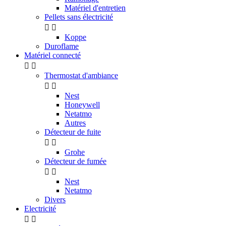
Matériel d'entretien
Pellets sans électricité


Koppe
Duroflame
Matériel connecté


Thermostat d'ambiance


Nest
Honeywell
Netatmo
Autres
Détecteur de fuite


Grohe
Détecteur de fumée


Nest
Netatmo
Divers
Electricité

