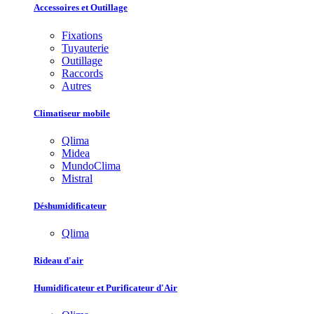
Accessoires et Outillage
Fixations
Tuyauterie
Outillage
Raccords
Autres
Climatiseur mobile
Qlima
Midea
MundoClima
Mistral
Déshumidificateur
Qlima
Rideau d'air
Humidificateur et Purificateur d'Air