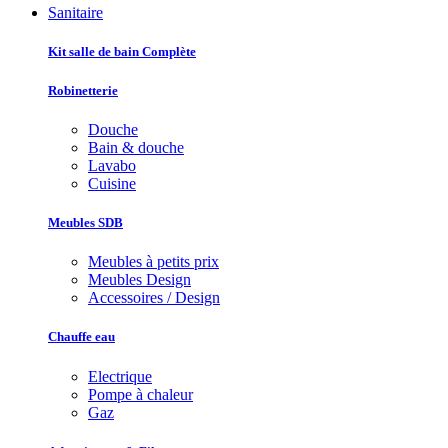
Sanitaire
Kit salle de bain Complète
Robinetterie
Douche
Bain & douche
Lavabo
Cuisine
Meubles SDB
Meubles à petits prix
Meubles Design
Accessoires / Design
Chauffe eau
Electrique
Pompe à chaleur
Gaz