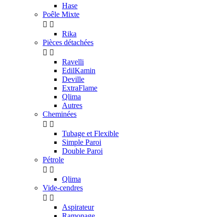
Hase
Poêle Mixte


Rika
Pièces détachées


Ravelli
EdilKamin
Deville
ExtraFlame
Qlima
Autres
Cheminées


Tubage et Flexible
Simple Paroi
Double Paroi
Pétrole


Qlima
Vide-cendres


Aspirateur
Ramonage