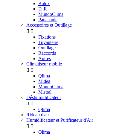
Bulex
EnR
MundoClima
Panasonic
Accessoires et Outillage


Fixations
Tuyauterie
Outillage
Raccords
Autres
Climatiseur mobile


Qlima
Midea
MundoClima
Mistral
Déshumidificateur


Qlima
Rideau d'air
Humidificateur et Purificateur d'Air


Qlima