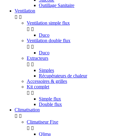
Outillage Sanitaire
Ventilation


Ventilation simple flux


Duco
Ventilation double flux


Duco
Extracteurs


Simples
Récupérateurs de chaleur
Accessoires & grilles
Kit complet


Simple flux
Double flux
Climatisation


Climatiseur Fixe


Qlima