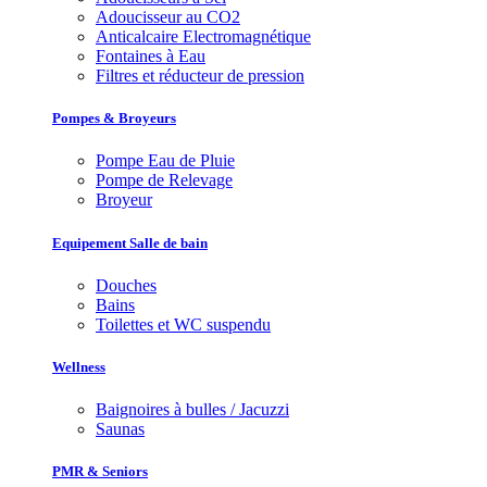
Adoucisseur au CO2
Anticalcaire Electromagnétique
Fontaines à Eau
Filtres et réducteur de pression
Pompes & Broyeurs
Pompe Eau de Pluie
Pompe de Relevage
Broyeur
Equipement Salle de bain
Douches
Bains
Toilettes et WC suspendu
Wellness
Baignoires à bulles / Jacuzzi
Saunas
PMR & Seniors