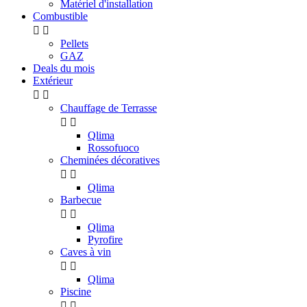
Matériel d'installation
Combustible


Pellets
GAZ
Deals du mois
Extérieur


Chauffage de Terrasse


Qlima
Rossofuoco
Cheminées décoratives


Qlima
Barbecue


Qlima
Pyrofire
Caves à vin


Qlima
Piscine

