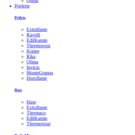
Qlima
Poelerie
Pellets
Extraflame
Ravelli
EdilKamin
Thermorossi
Koppe
Rika
Qlima
Invicta
MonteGrappa
Duroflame
Bois
Hase
Extraflame
Thermaco
EdilKamin
Thermorossi