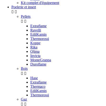
Kit complet d'équipement
Poelerie et insert


Pellets


Extraflame
Ravelli
EdilKamin
Thermorossi
Koppe
Rika
Qlima
Invicta
MonteGrappa
Duroflame
Bois


Hase
Extraflame
Thermaco
EdilKamin
Thermorossi
Gaz

