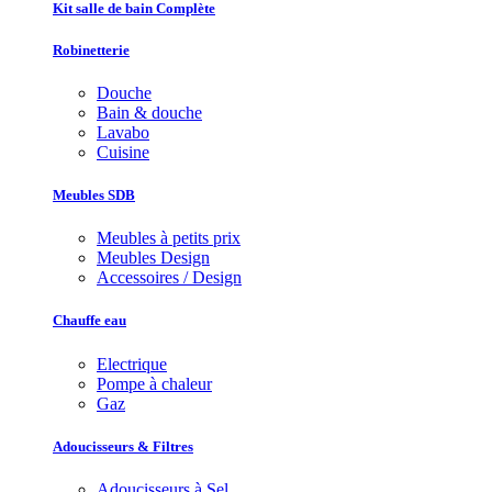
Kit salle de bain Complète
Robinetterie
Douche
Bain & douche
Lavabo
Cuisine
Meubles SDB
Meubles à petits prix
Meubles Design
Accessoires / Design
Chauffe eau
Electrique
Pompe à chaleur
Gaz
Adoucisseurs & Filtres
Adoucisseurs à Sel