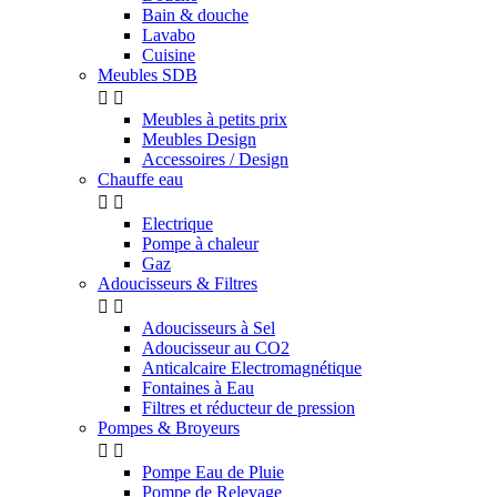
Bain & douche
Lavabo
Cuisine
Meubles SDB


Meubles à petits prix
Meubles Design
Accessoires / Design
Chauffe eau


Electrique
Pompe à chaleur
Gaz
Adoucisseurs & Filtres


Adoucisseurs à Sel
Adoucisseur au CO2
Anticalcaire Electromagnétique
Fontaines à Eau
Filtres et réducteur de pression
Pompes & Broyeurs


Pompe Eau de Pluie
Pompe de Relevage