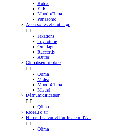
Bulex
EnR
MundoClima
Panasonic
Accessoires et Outillage


Fixations
Tuyauterie
Outillage
Raccords
Autres
Climatiseur mobile


Qlima
Midea
MundoClima
Mistral
Déshumidificateur


Qlima
Rideau d'air
Humidificateur et Purificateur d'Air


Qlima