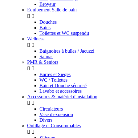
Broyeur
Equipement Salle de bain


Douches
Bains
Toilettes et WC suspendu
Wellness


Baignoires à bulles / Jacuzzi
Saunas
PMR & Seniors


Barres et Sieges
WC / Toilettes
Bain et Douche sécurisé
Lavabo et accessoires
Accessoires & matériel d'installation


Circulateurs
Vase d'expension
Divers
Outillage et Consommables


Silicone