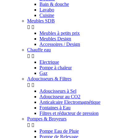
Bain & douche
Lavabo
Cuisine
Meubles SDB


Meubles à petits prix
Meubles Design
Accessoires / Design
Chauffe eau


Electrique
Pompe à chaleur
Gaz
Adoucisseurs & Filtres


Adoucisseurs à Sel
Adoucisseur au CO2
Anticalcaire Electromagnétique
Fontaines à Eau
Filtres et réducteur de pression
Pompes & Broyeurs


Pompe Eau de Pluie
Pompe de Relevage