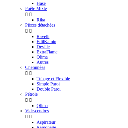
Hase
Poêle Mixte


Rika
Pièces détachées


Ravelli
EdilKamin
Deville
ExtraFlame
Qlima
Autres
Cheminées


Tubage et Flexible
Simple Paroi
Double Paroi
Pétrole


Qlima
Vide-cendres


Aspirateur
Ramonage