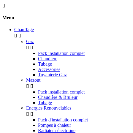

Menu
Chauffage


Gaz


Pack installation complet
Chaudière
Tubage
Accessories
Tuyauterie Gaz
Mazout


Pack installation complet
Chaudière & Bruleur
Tubage
Energies Renouvelables


Pack d'installation complet
Pompes à chaleur
Radiateur électrique