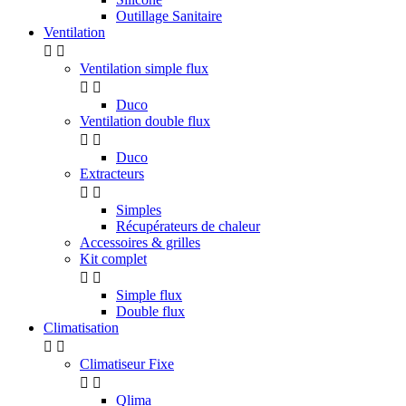
Outillage Sanitaire
Ventilation


Ventilation simple flux


Duco
Ventilation double flux


Duco
Extracteurs


Simples
Récupérateurs de chaleur
Accessoires & grilles
Kit complet


Simple flux
Double flux
Climatisation


Climatiseur Fixe


Qlima