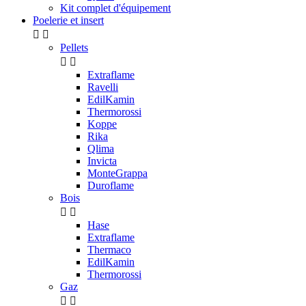
Kit complet d'équipement
Poelerie et insert


Pellets


Extraflame
Ravelli
EdilKamin
Thermorossi
Koppe
Rika
Qlima
Invicta
MonteGrappa
Duroflame
Bois


Hase
Extraflame
Thermaco
EdilKamin
Thermorossi
Gaz

