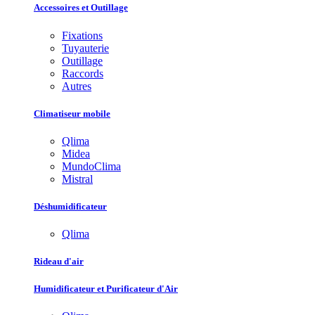
Accessoires et Outillage
Fixations
Tuyauterie
Outillage
Raccords
Autres
Climatiseur mobile
Qlima
Midea
MundoClima
Mistral
Déshumidificateur
Qlima
Rideau d'air
Humidificateur et Purificateur d'Air