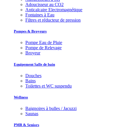
Adoucisseur au CO2
Anticalcaire Electromagnétique
Fontaines à Eau
Filtres et réducteur de pression
Pompes & Broyeurs
Pompe Eau de Pluie
Pompe de Relevage
Broyeur
Equipement Salle de bain
Douches
Bains
Toilettes et WC suspendu
Wellness
Baignoires à bulles / Jacuzzi
Saunas
PMR & Seniors