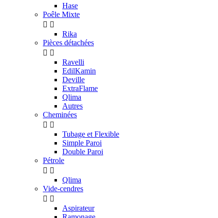
Hase
Poêle Mixte


Rika
Pièces détachées


Ravelli
EdilKamin
Deville
ExtraFlame
Qlima
Autres
Cheminées


Tubage et Flexible
Simple Paroi
Double Paroi
Pétrole


Qlima
Vide-cendres


Aspirateur
Ramonage