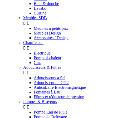
Bain & douche
Lavabo
Cuisine
Meubles SDB


Meubles à petits prix
Meubles Design
Accessoires / Design
Chauffe eau


Electrique
Pompe à chaleur
Gaz
Adoucisseurs & Filtres


Adoucisseurs à Sel
Adoucisseur au CO2
Anticalcaire Electromagnétique
Fontaines à Eau
Filtres et réducteur de pression
Pompes & Broyeurs


Pompe Eau de Pluie
Pompe de Relevage