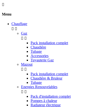

Menu
Chauffage


Gaz


Pack installation complet
Chaudière
Tubage
Accessories
Tuyauterie Gaz
Mazout


Pack installation complet
Chaudière & Bruleur
Tubage
Energies Renouvelables


Pack d'installation complet
Pompes à chaleur
Radiateur électrique