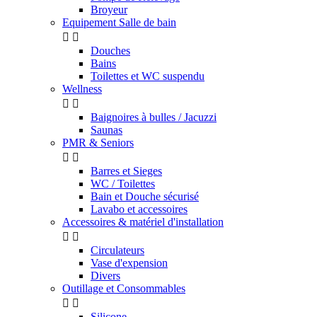
Broyeur
Equipement Salle de bain


Douches
Bains
Toilettes et WC suspendu
Wellness


Baignoires à bulles / Jacuzzi
Saunas
PMR & Seniors


Barres et Sieges
WC / Toilettes
Bain et Douche sécurisé
Lavabo et accessoires
Accessoires & matériel d'installation


Circulateurs
Vase d'expension
Divers
Outillage et Consommables


Silicone