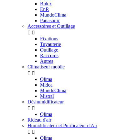
Bulex
EnR
MundoClima
Panasonic
Accessoires et Outillage


Fixations
Tuyauterie
Outillage
Raccords
Autres
Climatiseur mobile


Qlima
Midea
MundoClima
Mistral
Déshumidificateur


Qlima
Rideau d'air
Humidificateur et Purificateur d'Air


Qlima