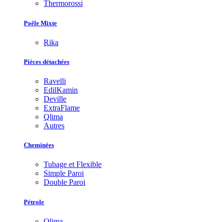
Thermorossi
Poêle Mixte
Rika
Pièces détachées
Ravelli
EdilKamin
Deville
ExtraFlame
Qlima
Autres
Cheminées
Tubage et Flexible
Simple Paroi
Double Paroi
Pétrole
Qlima