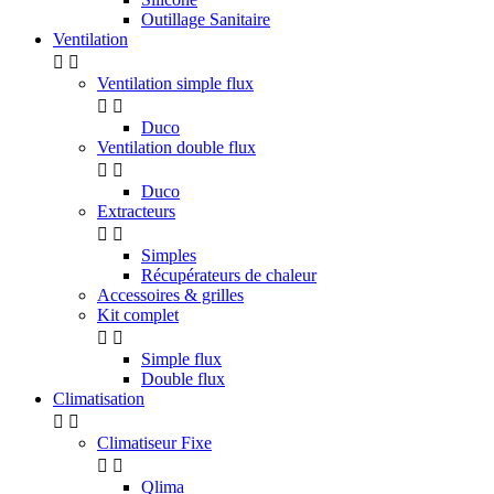
Outillage Sanitaire
Ventilation


Ventilation simple flux


Duco
Ventilation double flux


Duco
Extracteurs


Simples
Récupérateurs de chaleur
Accessoires & grilles
Kit complet


Simple flux
Double flux
Climatisation


Climatiseur Fixe


Qlima