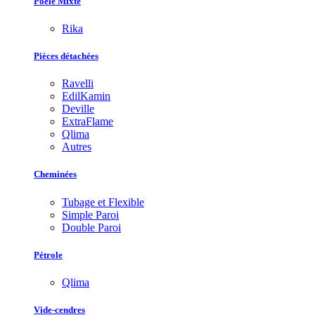
Poêle Mixte
Rika
Pièces détachées
Ravelli
EdilKamin
Deville
ExtraFlame
Qlima
Autres
Cheminées
Tubage et Flexible
Simple Paroi
Double Paroi
Pétrole
Qlima
Vide-cendres