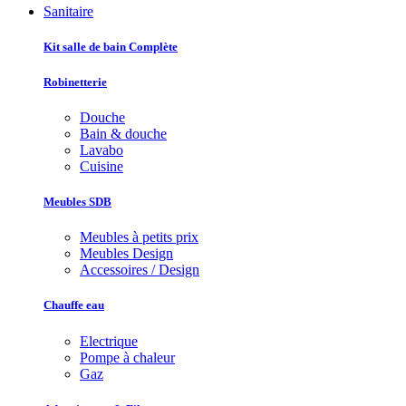
Sanitaire
Kit salle de bain Complète
Robinetterie
Douche
Bain & douche
Lavabo
Cuisine
Meubles SDB
Meubles à petits prix
Meubles Design
Accessoires / Design
Chauffe eau
Electrique
Pompe à chaleur
Gaz