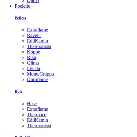
Qlima
Poelerie
Pellets
Extraflame
Ravelli
EdilKamin
Thermorossi
Koppe
Rika
Qlima
Invicta
MonteGrappa
Duroflame
Bois
Hase
Extraflame
Thermaco
EdilKamin
Thermorossi