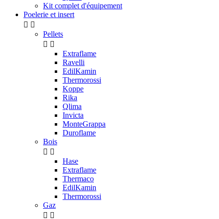
Kit complet d'équipement
Poelerie et insert


Pellets


Extraflame
Ravelli
EdilKamin
Thermorossi
Koppe
Rika
Qlima
Invicta
MonteGrappa
Duroflame
Bois


Hase
Extraflame
Thermaco
EdilKamin
Thermorossi
Gaz

