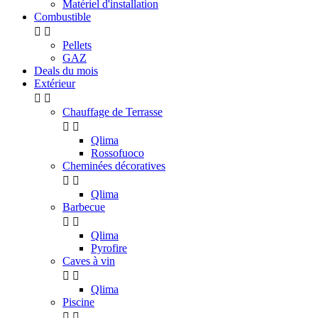
Matériel d'installation
Combustible


Pellets
GAZ
Deals du mois
Extérieur


Chauffage de Terrasse


Qlima
Rossofuoco
Cheminées décoratives


Qlima
Barbecue


Qlima
Pyrofire
Caves à vin


Qlima
Piscine

