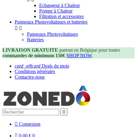
Echangeur à Chaleur
Pompe à Chaleur
Filtration et accessoires
Panneaux Photovoltaïques et batteries


Panneaux Photovoltaïques
Batteries
LIVRAISON GRATUITE
partout en Belgique pour toutes
commandes de minimum 150€
SHOP NOW
.
card_giftcard
Deals du mois
Conditions générales
Contactez-nous


Connexion

0,00 €
0