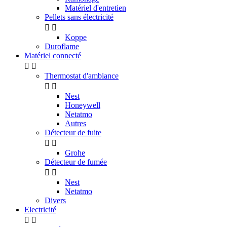
Matériel d'entretien
Pellets sans électricité


Koppe
Duroflame
Matériel connecté


Thermostat d'ambiance


Nest
Honeywell
Netatmo
Autres
Détecteur de fuite


Grohe
Détecteur de fumée


Nest
Netatmo
Divers
Electricité

