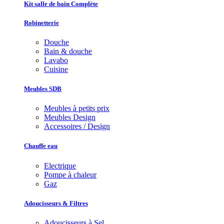
Kit salle de bain Complète
Robinetterie
Douche
Bain & douche
Lavabo
Cuisine
Meubles SDB
Meubles à petits prix
Meubles Design
Accessoires / Design
Chauffe eau
Electrique
Pompe à chaleur
Gaz
Adoucisseurs & Filtres
Adoucisseurs à Sel