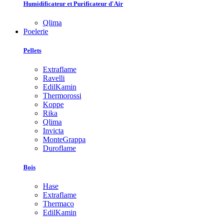
Humidificateur et Purificateur d'Air
Qlima
Poelerie
Pellets
Extraflame
Ravelli
EdilKamin
Thermorossi
Koppe
Rika
Qlima
Invicta
MonteGrappa
Duroflame
Bois
Hase
Extraflame
Thermaco
EdilKamin