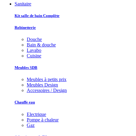
Sanitaire
Kit salle de bain Complète
Robinetterie
Douche
Bain & douche
Lavabo
Cuisine
Meubles SDB
Meubles à petits prix
Meubles Design
Accessoires / Design
Chauffe eau
Electrique
Pompe à chaleur
Gaz