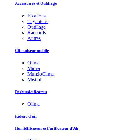
Accessoires et Outillage
Fixations
Tuyauterie
Outillage
Raccords
Autres
Climatiseur mobile
Qlima
Midea
MundoClima
Mistral
Déshumidificateur
Qlima
Rideau d'air
Humidificateur et Purificateur d'Air