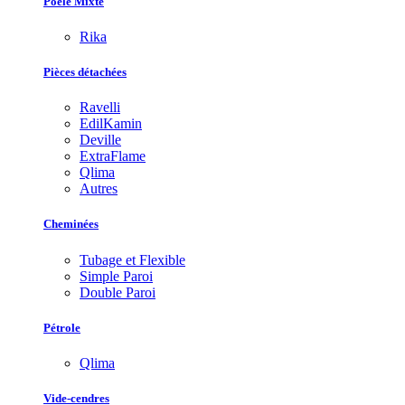
Poêle Mixte
Rika
Pièces détachées
Ravelli
EdilKamin
Deville
ExtraFlame
Qlima
Autres
Cheminées
Tubage et Flexible
Simple Paroi
Double Paroi
Pétrole
Qlima
Vide-cendres