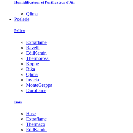
Humidificateur et Purificateur d'Air
Qlima
Poelerie
Pellets
Extraflame
Ravelli
EdilKamin
Thermorossi
Koppe
Rika
Qlima
Invicta
MonteGrappa
Duroflame
Bois
Hase
Extraflame
Thermaco
EdilKamin