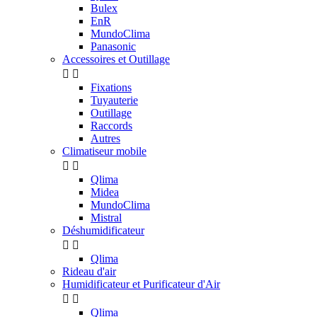
Bulex
EnR
MundoClima
Panasonic
Accessoires et Outillage


Fixations
Tuyauterie
Outillage
Raccords
Autres
Climatiseur mobile


Qlima
Midea
MundoClima
Mistral
Déshumidificateur


Qlima
Rideau d'air
Humidificateur et Purificateur d'Air


Qlima