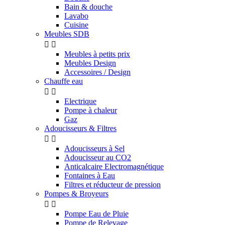
Bain & douche
Lavabo
Cuisine
Meubles SDB


Meubles à petits prix
Meubles Design
Accessoires / Design
Chauffe eau


Electrique
Pompe à chaleur
Gaz
Adoucisseurs & Filtres


Adoucisseurs à Sel
Adoucisseur au CO2
Anticalcaire Electromagnétique
Fontaines à Eau
Filtres et réducteur de pression
Pompes & Broyeurs


Pompe Eau de Pluie
Pompe de Relevage