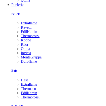
Qlima
Poelerie
Pellets
Extraflame
Ravelli
EdilKamin
Thermorossi
Koppe
Rika
Qlima
Invicta
MonteGrappa
Duroflame
Bois
Hase
Extraflame
Thermaco
EdilKamin
Thermorossi