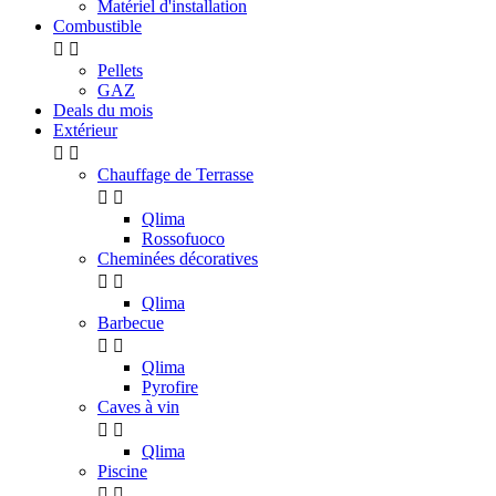
Matériel d'installation
Combustible


Pellets
GAZ
Deals du mois
Extérieur


Chauffage de Terrasse


Qlima
Rossofuoco
Cheminées décoratives


Qlima
Barbecue


Qlima
Pyrofire
Caves à vin


Qlima
Piscine

