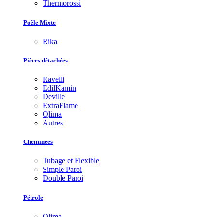
Thermorossi
Poêle Mixte
Rika
Pièces détachées
Ravelli
EdilKamin
Deville
ExtraFlame
Qlima
Autres
Cheminées
Tubage et Flexible
Simple Paroi
Double Paroi
Pétrole
Qlima