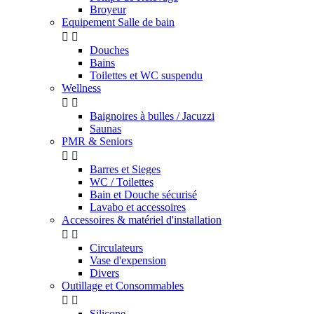
Broyeur
Equipement Salle de bain


Douches
Bains
Toilettes et WC suspendu
Wellness


Baignoires à bulles / Jacuzzi
Saunas
PMR & Seniors


Barres et Sieges
WC / Toilettes
Bain et Douche sécurisé
Lavabo et accessoires
Accessoires & matériel d'installation


Circulateurs
Vase d'expension
Divers
Outillage et Consommables


Silicone