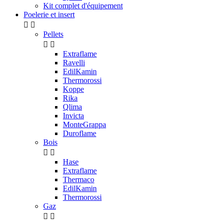
Kit complet d'équipement
Poelerie et insert


Pellets


Extraflame
Ravelli
EdilKamin
Thermorossi
Koppe
Rika
Qlima
Invicta
MonteGrappa
Duroflame
Bois


Hase
Extraflame
Thermaco
EdilKamin
Thermorossi
Gaz

