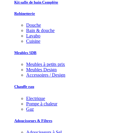
Kit salle de bain Complète
Robinetterie
Douche
Bain & douche
Lavabo
Cuisine
Meubles SDB
Meubles à petits prix
Meubles Design
Accessoires / Design
Chauffe eau
Electrique
Pompe à chaleur
Gaz
Adoucisseurs & Filtres
Adoucisseurs à Sel