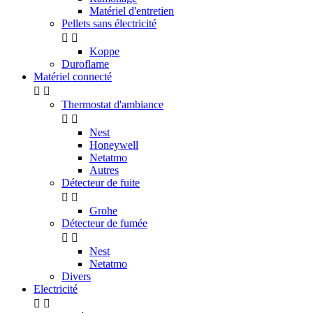
Matériel d'entretien
Pellets sans électricité


Koppe
Duroflame
Matériel connecté


Thermostat d'ambiance


Nest
Honeywell
Netatmo
Autres
Détecteur de fuite


Grohe
Détecteur de fumée


Nest
Netatmo
Divers
Electricité

