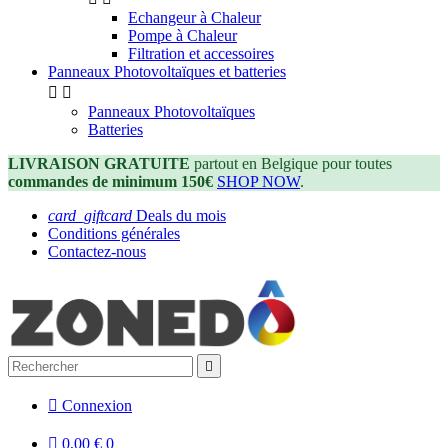
Echangeur à Chaleur
Pompe à Chaleur
Filtration et accessoires
Panneaux Photovoltaïques et batteries


Panneaux Photovoltaïques
Batteries
LIVRAISON GRATUITE
partout en Belgique pour toutes
commandes de minimum 150€
SHOP NOW
.
card_giftcard
Deals du mois
Conditions générales
Contactez-nous


Connexion

0,00 €
0