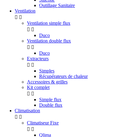
Outillage Sanitaire
Ventilation


Ventilation simple flux


Duco
Ventilation double flux


Duco
Extracteurs


Simples
Récupérateurs de chaleur
Accessoires & grilles
Kit complet


Simple flux
Double flux
Climatisation


Climatiseur Fixe


Qlima