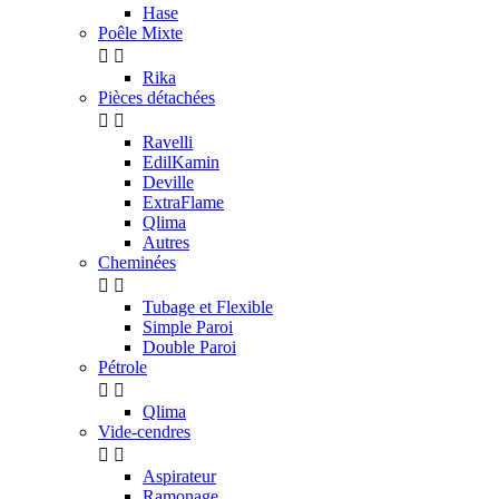
Hase
Poêle Mixte


Rika
Pièces détachées


Ravelli
EdilKamin
Deville
ExtraFlame
Qlima
Autres
Cheminées


Tubage et Flexible
Simple Paroi
Double Paroi
Pétrole


Qlima
Vide-cendres


Aspirateur
Ramonage