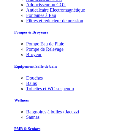
Adoucisseur au CO2
Anticalcaire Electromagnétique
Fontaines à Eau
Filtres et réducteur de pression
Pompes & Broyeurs
Pompe Eau de Pluie
Pompe de Relevage
Broyeur
Equipement Salle de bain
Douches
Bains
Toilettes et WC suspendu
Wellness
Baignoires à bulles / Jacuzzi
Saunas
PMR & Seniors