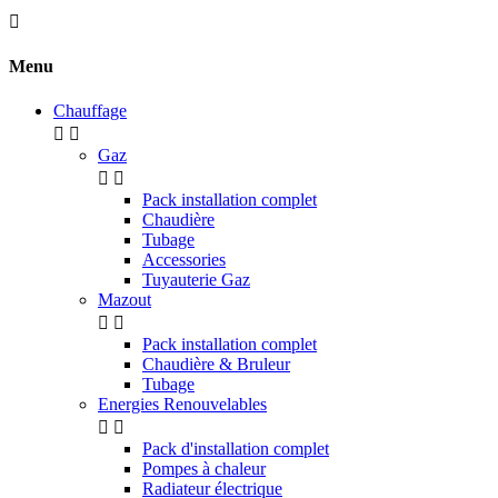

Menu
Chauffage


Gaz


Pack installation complet
Chaudière
Tubage
Accessories
Tuyauterie Gaz
Mazout


Pack installation complet
Chaudière & Bruleur
Tubage
Energies Renouvelables


Pack d'installation complet
Pompes à chaleur
Radiateur électrique