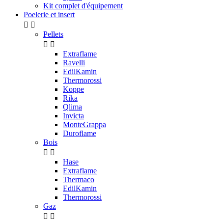
Kit complet d'équipement
Poelerie et insert


Pellets


Extraflame
Ravelli
EdilKamin
Thermorossi
Koppe
Rika
Qlima
Invicta
MonteGrappa
Duroflame
Bois


Hase
Extraflame
Thermaco
EdilKamin
Thermorossi
Gaz

