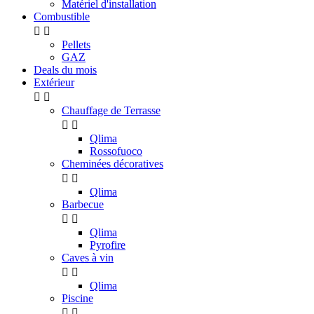
Matériel d'installation
Combustible


Pellets
GAZ
Deals du mois
Extérieur


Chauffage de Terrasse


Qlima
Rossofuoco
Cheminées décoratives


Qlima
Barbecue


Qlima
Pyrofire
Caves à vin


Qlima
Piscine

