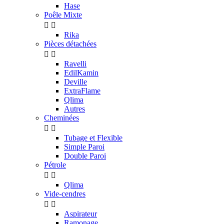
Hase
Poêle Mixte


Rika
Pièces détachées


Ravelli
EdilKamin
Deville
ExtraFlame
Qlima
Autres
Cheminées


Tubage et Flexible
Simple Paroi
Double Paroi
Pétrole


Qlima
Vide-cendres


Aspirateur
Ramonage