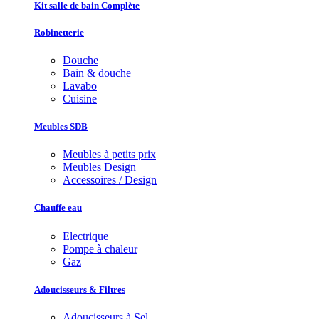
Kit salle de bain Complète
Robinetterie
Douche
Bain & douche
Lavabo
Cuisine
Meubles SDB
Meubles à petits prix
Meubles Design
Accessoires / Design
Chauffe eau
Electrique
Pompe à chaleur
Gaz
Adoucisseurs & Filtres
Adoucisseurs à Sel