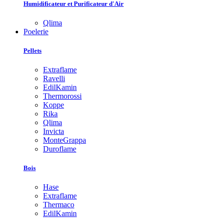
Humidificateur et Purificateur d'Air
Qlima
Poelerie
Pellets
Extraflame
Ravelli
EdilKamin
Thermorossi
Koppe
Rika
Qlima
Invicta
MonteGrappa
Duroflame
Bois
Hase
Extraflame
Thermaco
EdilKamin