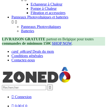
Echangeur à Chaleur
Pompe à Chaleur
Filtration et accessoires
Panneaux Photovoltaïques et batteries


Panneaux Photovoltaïques
Batteries
LIVRAISON GRATUITE
partout en Belgique pour toutes
commandes de minimum 150€
SHOP NOW
.
card_giftcard
Deals du mois
Conditions générales
Contactez-nous


Connexion

0,00 €
0