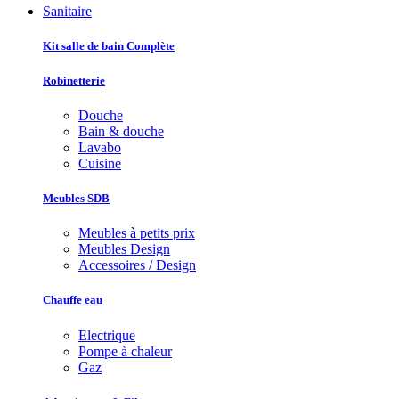
Sanitaire
Kit salle de bain Complète
Robinetterie
Douche
Bain & douche
Lavabo
Cuisine
Meubles SDB
Meubles à petits prix
Meubles Design
Accessoires / Design
Chauffe eau
Electrique
Pompe à chaleur
Gaz