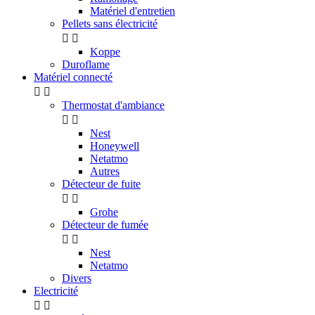
Matériel d'entretien
Pellets sans électricité


Koppe
Duroflame
Matériel connecté


Thermostat d'ambiance


Nest
Honeywell
Netatmo
Autres
Détecteur de fuite


Grohe
Détecteur de fumée


Nest
Netatmo
Divers
Electricité

