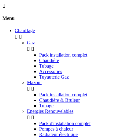

Menu
Chauffage


Gaz


Pack installation complet
Chaudière
Tubage
Accessories
Tuyauterie Gaz
Mazout


Pack installation complet
Chaudière & Bruleur
Tubage
Energies Renouvelables


Pack d'installation complet
Pompes à chaleur
Radiateur électrique