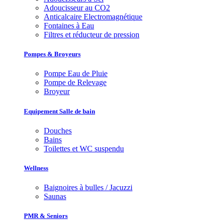
Adoucisseur au CO2
Anticalcaire Electromagnétique
Fontaines à Eau
Filtres et réducteur de pression
Pompes & Broyeurs
Pompe Eau de Pluie
Pompe de Relevage
Broyeur
Equipement Salle de bain
Douches
Bains
Toilettes et WC suspendu
Wellness
Baignoires à bulles / Jacuzzi
Saunas
PMR & Seniors