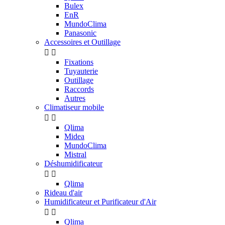
Bulex
EnR
MundoClima
Panasonic
Accessoires et Outillage


Fixations
Tuyauterie
Outillage
Raccords
Autres
Climatiseur mobile


Qlima
Midea
MundoClima
Mistral
Déshumidificateur


Qlima
Rideau d'air
Humidificateur et Purificateur d'Air


Qlima