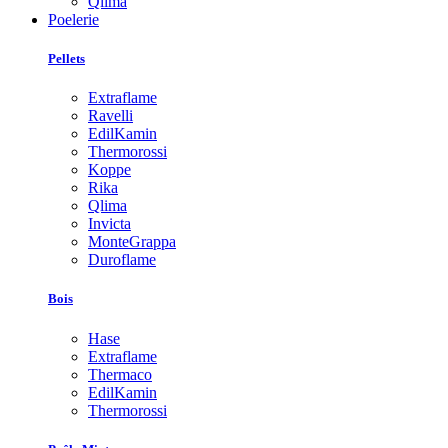
Qlima
Poelerie
Pellets
Extraflame
Ravelli
EdilKamin
Thermorossi
Koppe
Rika
Qlima
Invicta
MonteGrappa
Duroflame
Bois
Hase
Extraflame
Thermaco
EdilKamin
Thermorossi