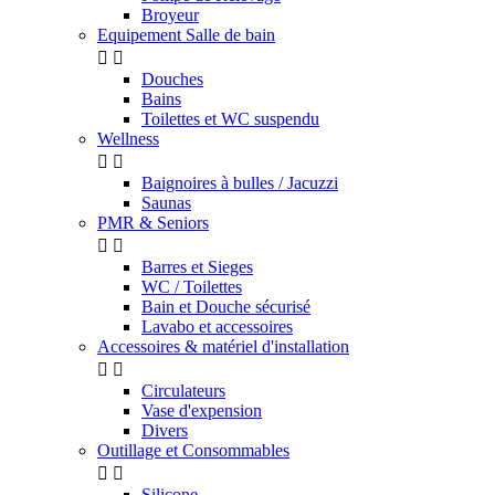
Broyeur
Equipement Salle de bain


Douches
Bains
Toilettes et WC suspendu
Wellness


Baignoires à bulles / Jacuzzi
Saunas
PMR & Seniors


Barres et Sieges
WC / Toilettes
Bain et Douche sécurisé
Lavabo et accessoires
Accessoires & matériel d'installation


Circulateurs
Vase d'expension
Divers
Outillage et Consommables


Silicone