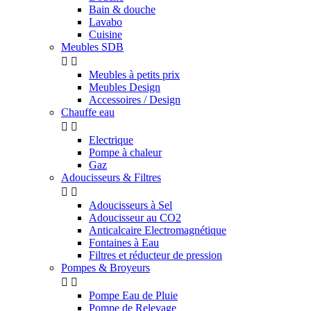
Bain & douche
Lavabo
Cuisine
Meubles SDB


Meubles à petits prix
Meubles Design
Accessoires / Design
Chauffe eau


Electrique
Pompe à chaleur
Gaz
Adoucisseurs & Filtres


Adoucisseurs à Sel
Adoucisseur au CO2
Anticalcaire Electromagnétique
Fontaines à Eau
Filtres et réducteur de pression
Pompes & Broyeurs


Pompe Eau de Pluie
Pompe de Relevage