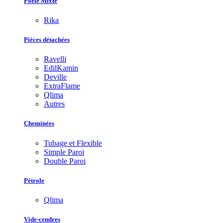
Poêle Mixte
Rika
Pièces détachées
Ravelli
EdilKamin
Deville
ExtraFlame
Qlima
Autres
Cheminées
Tubage et Flexible
Simple Paroi
Double Paroi
Pétrole
Qlima
Vide-cendres