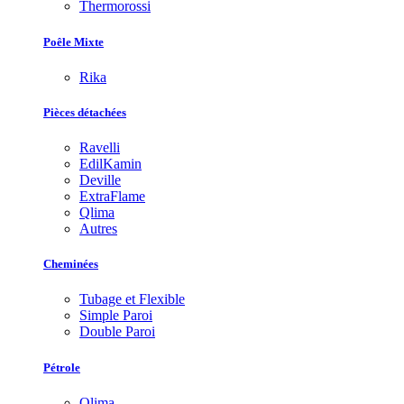
Thermorossi
Poêle Mixte
Rika
Pièces détachées
Ravelli
EdilKamin
Deville
ExtraFlame
Qlima
Autres
Cheminées
Tubage et Flexible
Simple Paroi
Double Paroi
Pétrole
Qlima