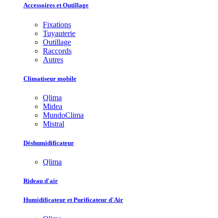
Accessoires et Outillage
Fixations
Tuyauterie
Outillage
Raccords
Autres
Climatiseur mobile
Qlima
Midea
MundoClima
Mistral
Déshumidificateur
Qlima
Rideau d'air
Humidificateur et Purificateur d'Air