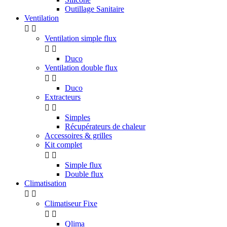
Outillage Sanitaire
Ventilation


Ventilation simple flux


Duco
Ventilation double flux


Duco
Extracteurs


Simples
Récupérateurs de chaleur
Accessoires & grilles
Kit complet


Simple flux
Double flux
Climatisation


Climatiseur Fixe


Qlima